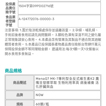
投保產
1504字第09PD02716號
品責任
險字號
食品業
A-124772076-00000-3
者登錄
字號
注意事項: 1.置於陰涼乾燥處保存並遠離孩童。 2.孕婦、哺乳婦、
手術前後者食用前請先詢問醫師。 3.顆粒色澤有深淺不同之變化屬
正常現象請安心食用。 4.本產品含有堅果及其製品不適合對其過敏
體質者食用。 5.本產品已投保國泰產物產品責任險新台幣肆仟萬元
保障投保金額不等同理賠金額。 建議用法:每次1顆一天1次餐後以
開水食用多食無益。
商品規格
MenaQ7 MK-7專利型全反式維生素K2 鷹
商品簡述
嘴豆發酵萃取 生物利用率高 病後補養 活
化肝臟與血
品牌
NOW
規格
60顆/瓶