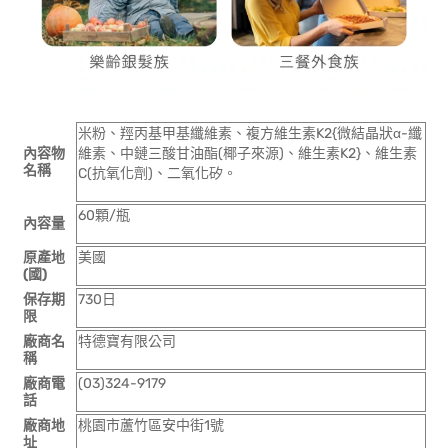
米粉、羥丙基甲基纖維素、複方維生素K2{微結晶狀α-纖
內容物
維素、中鏈三酸甘油酯(椰子來源)、維生素K2}、維生素
名稱
C(抗氧化劑)、二氧化矽。
60顆/瓶
內容量
原產地
美國
(國)
保存期
730日
限
廠商名
特德寶有限公司
稱
廠商電
(03)324-9179
話
廠商地
桃園市蘆竹區安中街1號
址