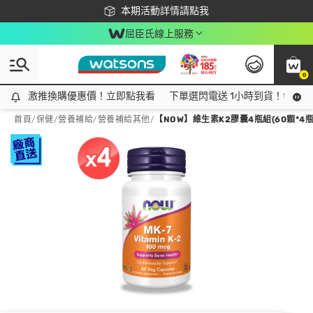
下載app最高回饋$350
本期活動詳情請點我
屈臣氏線上服務
0
激推換購優惠價！立即點我看
激推換購優惠價！立即點我看
下單選閃電送 1小時到貨！領神券
首頁
/
保健
/
營養補給
/
營養補給其他
/
【NOW】維生素K2膠囊4瓶組(60顆*4瓶