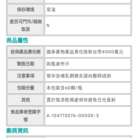
保存環境
室溫
是否可門市/超商
N
取貨
商品屬性
投保產品責任險
國泰產物產品責任險新台幣4000萬元
製造日期
如瓶身所示
注意事項
懷孕及哺乳期婦女請向醫師諮詢
包裝份量
本包裝含60顆/瓶
其他
置於陰涼乾燥處保存避免日光直射
食品業者登錄字
A-124772076-00000-3
號
廠商資訊