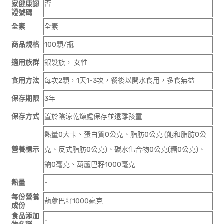
否
家健康認
證號碼
全素
全素
商品規格
100顆/瓶
適用族群
銀髮族， 女性
食用方法
每次2顆，1天1-3次，餐後以開水食用，多食無益
保存期限
3年
保存方式
置於陰涼乾燥處保存並遠離孩童
熱量0大卡、蛋白質0公克、脂肪0公克 (飽和脂肪0公
營養標示
克、反式脂肪0公克)、碳水化合物0公克(糖0公克)、
鈉0毫克、葫蘆巴籽1000毫克
熱量
-
每份營養
葫蘆巴籽1000毫克
成份
食品添加
-