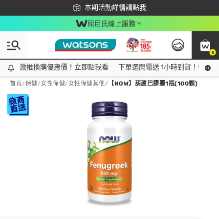
下載app最高回饋$350
本期活動詳情請點我
屈臣氏線上服務
0
激推換購優惠價！立即點我看
激推換購優惠價！立即點我看
下單選閃電送 1小時到貨！領神券
首頁
/
保健
/
女性保健
/
女性保健其他
/
【NOW】葫蘆巴膠囊1瓶(100顆)