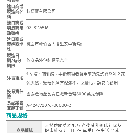
物名稱
進口商或
特德寶有限公司
製造商名
稱
進口商或
03-3116516
製造商電
話號碼
進口商或
桃園市蘆竹區內厝里安中街1號
製造商地
址
製造日
依商品外包裝標示為主
期/有效
期限
1.孕婦、哺乳婦、手術前後者食用前請先詢問醫師 2.來
注意事項
源天然，顆粒色澤有深淺不同之變化，請安心食用
投保責任
國泰產物產品責任險新台幣5000萬元保障
險
食品業者
A-124772076-00000-3
登錄字號
商品規格
天然傳統草本配方 產後哺乳媽咪神隊友
商品簡述
健康維持 月月自在 享受自在生活 全素