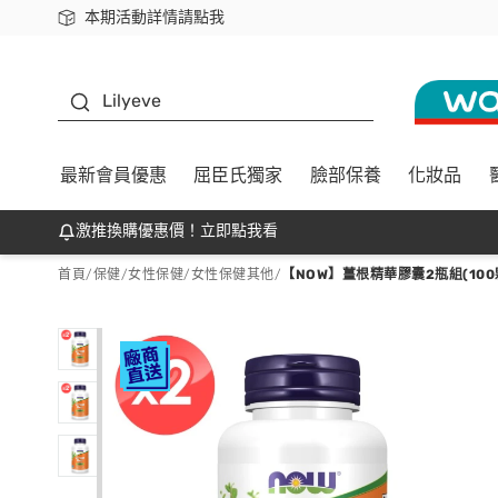
本期活動詳情請點我
下載app最高回饋$350
K beauty
Lilyeve
最新會員優惠
屈臣氏獨家
臉部保養
化妝品
激推換購優惠價！立即點我看
首頁
/
保健
/
女性保健
/
女性保健其他
/
【NOW】薑根精華膠囊2瓶組(100