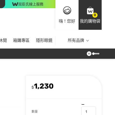
屈臣氏線上服務
0
嗨！您好
我的購物袋
休閒
箱購專區
隱形眼鏡
所有品牌
1,230
$
數量