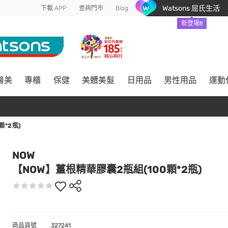
Watsons 屈氏生活
下載 APP
查詢門市
Blog
新登場!!
醫美
專櫃
保健
美體美髮
日用品
男性用品
運動
顆*2瓶)
NOW
【NOW】薑根精華膠囊2瓶組(100顆*2瓶)
商品貨號
327241