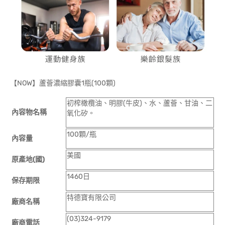
【NOW】蘆薈濃縮膠囊1瓶(100顆)
初榨橄欖油、明膠(牛皮)、水、蘆薈、甘油、二
內容物名稱
氧化矽。
100顆/瓶
內容量
美國
原產地(國)
1460日
保存期限
特德寶有限公司
廠商名稱
(03)324-9179
廠商電話