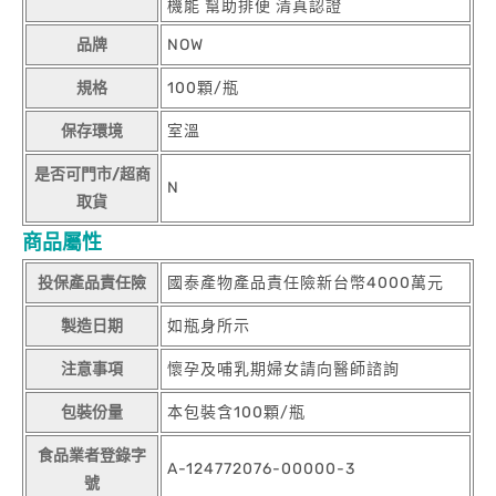
機能 幫助排便 清真認證
品牌
NOW
規格
100顆/瓶
保存環境
室溫
是否可門市/超商
N
取貨
商品屬性
投保產品責任險
國泰產物產品責任險新台幣4000萬元
製造日期
如瓶身所示
注意事項
懷孕及哺乳期婦女請向醫師諮詢
包裝份量
本包裝含100顆/瓶
食品業者登錄字
A-124772076-00000-3
號