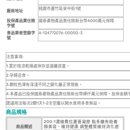
桃園市蘆竹區安中街1號
廠商地址
投保產品責任險
國泰產物產品責任險新台幣4000萬元保障
字號
食品業者登錄字
A-124772076-00000-3
號
注意事項:
1.置於陰涼乾燥處保存並遠離孩童。
2.孕婦忌食。
3.顆粒色澤有深淺不同之變化屬正常現象。
4.本產品已投保國泰產物產品責任險新台幣肆仟萬元保障。投保金額
建議用法每次2顆1天1-2次空腹以開水食用多食無益。
商品規格
200:1濃縮費拉蘆薈凝膠 黏多醣有助養
商品簡述
顏美容、維持健康 調整體質維持消化道