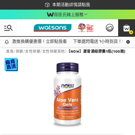
下載app最高回饋$350
本期活動詳情請點我
屈臣氏線上服務
0
激推換購優惠價！立即點我看
激推換購優惠價！立即點我看
下單選閃電送 1小時到貨！領神券
首頁
/
保健
/
女性保健
/
女性保健其他
/
【NOW】蘆薈濃縮膠囊1瓶(100顆)