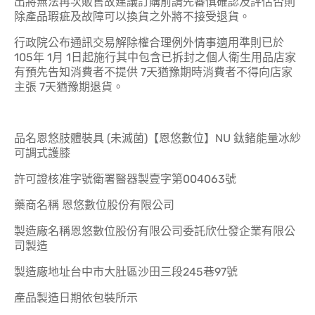
出將無法再次販售故建議訂購前請先審慎確認及評估否則
除產品瑕疵及故障可以換貨之外將不接受退貨。
行政院公布通訊交易解除權合理例外情事適用準則已於
105年 1月 1日起施行其中包含已拆封之個人衛生用品店家
有預先告知消費者不提供 7天猶豫期時消費者不得向店家
主張 7天猶豫期退貨。
品名恩悠肢體裝具 (未滅菌)【恩悠數位】NU 鈦鍺能量冰紗
可調式護膝
許可證核准字號衛署醫器製壹字第004063號
藥商名稱 恩悠數位股份有限公司
製造廠名稱恩悠數位股份有限公司委託欣仕發企業有限公
司製造
製造廠地址台中市大肚區沙田三段245巷97號
產品製造日期依包裝所示