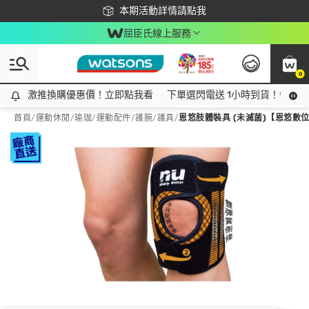
下載app最高回饋$350
本期活動詳情請點我
屈臣氏線上服務
0
激推換購優惠價！立即點我看
激推換購優惠價！立即點我看
下單選閃電送 1小時到貨！領神券
首頁
/
運動休閒
/
瑜珈/運動配件
/
護腕/護具
/
恩悠肢體裝具 (未滅菌)【恩悠數