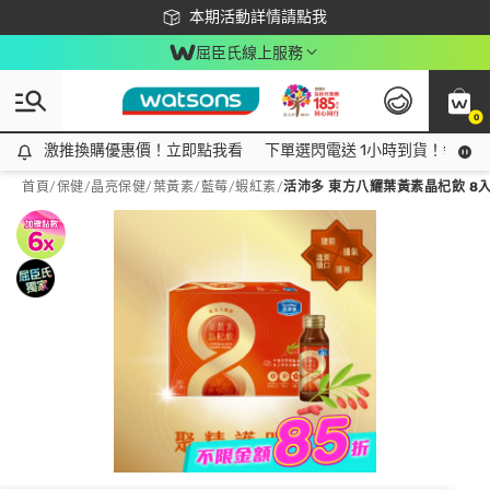
下載app最高回饋$350
本期活動詳情請點我
屈臣氏線上服務
0
激推換購優惠價！立即點我看
激推換購優惠價！立即點我看
下單選閃電送 1小時到貨！領神券
首頁
/
保健
/
晶亮保健
/
葉黃素/藍莓/蝦紅素
/
活沛多 東方八耀葉黃素晶杞飲 8