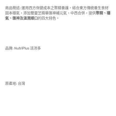
商品簡述: 運用西方保健成本之聚精養護，結合東方傳統養生食材
固本穩氣，添加雙靈芝精華匯神補元氣，中西合併，提供
聚精、穩
氣、匯神及溫潤順口
的四大特色。
品牌: NutriPlus 活沛多
原產地: 台灣