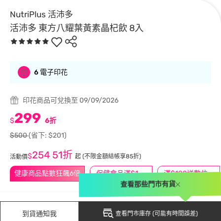
NutriPlus 活沛多
活沛多 東方八耀葉黃素晶杞飲 8入
6 電子印花
印花商品可兌換至 09/09/2026
299
$
6折
$500
(省下: $201)
254
51折
$
起
(不限金額結帳享85折)
活動價
健康商品點數狂飆6倍
保健食品滿$1200送$100
滿$100送數位印花
查看那些門市有貨
到貨通知我
查看門市庫存 (可能有時間誤差)