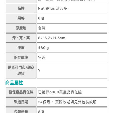
品牌
NutriPlus 活沛多
規格
8瓶
原產地
台灣
深、寬、高
8x15.3x11.3cm
淨重
480 g
保存環境
室溫
是否可門市/超商
Y
取貨
商品屬性
投保產品責任險
已投保6000萬產品責任險
製造日期
24個月， 實際效期請見外包裝說明
包裝份量
8瓶