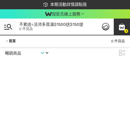
下載app最高回饋$350
本期活動詳情請點我
屈臣氏線上服務
不累送=活沛多買滿$1500送$150提
0 件貨品
0
首頁
0 件貨品