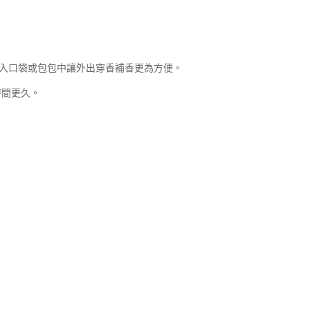
放入口袋或包包中讓外出穿香補香更為方便。
持香時間更久。