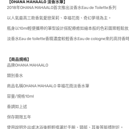
【OHANA MAHAALO 淡香水筆】
2018年OHANA MAHAALO首次推出淡香水Eau de Toilette系列
以人氣最高三款香氣愛戀茉莉、幸福花雨、奇幻夢境為主。
瓶身以10ml輕便攜帶的筆型設計搭配療癒如繪本般的色彩圖案輕鬆
淡香水Eau de toilette香精濃度較輕香水Eau de cologne來的高
【商品規格】
品牌OHANA MAHAALO
類別香水
商品名稱OHANA MAHAALO 幸福花雨淡香水筆
容量/規格10ml
香調如上述
保存期限五年
使用說明外出或沐浴後輕輕噴灑於手腕、頸部、耳後等脈搏附近。