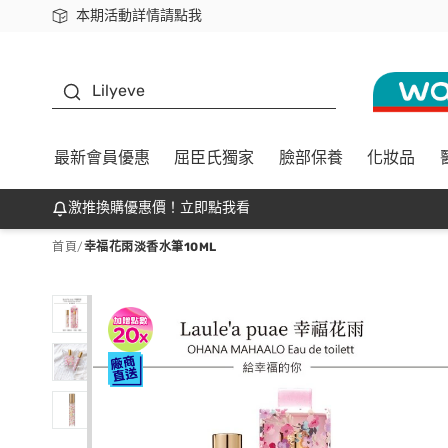
本期活動詳情請點我
下載app最高回饋$350
K beauty
Lilyeve
最新會員優惠
屈臣氏獨家
臉部保養
化妝品
激推換購優惠價！立即點我看
首頁
/
幸福花雨淡香水筆10ML