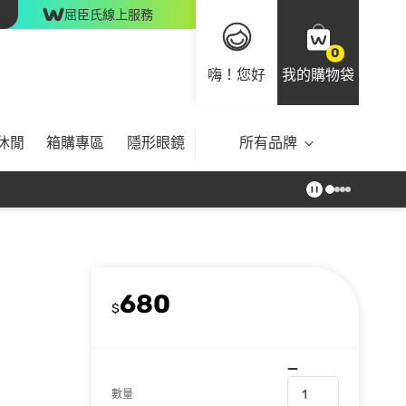
屈臣氏線上服務
0
嗨！您好
我的購物袋
休閒
箱購專區
隱形眼鏡
所有品牌
680
$
數量