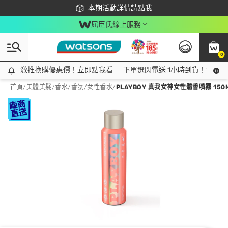
下載app最高回饋$350
本期活動詳情請點我
屈臣氏線上服務
0
激推換購優惠價！立即點我看
激推換購優惠價！立即點我看
下單選閃電送 1小時到貨！領神券
首頁
/
美體美髮
/
香水/香氛
/
女性香水
/
PLAYBOY 真我女神女性體香噴霧 150