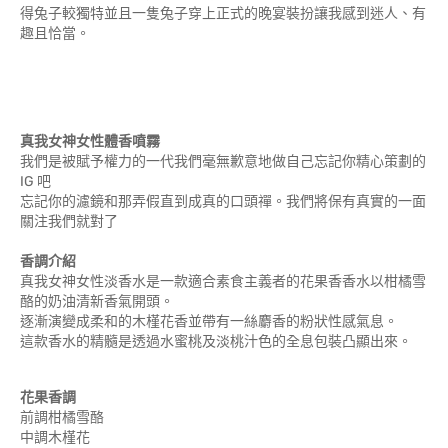
得兔子較獨特並且一隻兔子穿上正式的晚宴裝扮讓我感到迷人、有
趣且恰當。
真我女神女性體香噴霧
我們是被賦予權力的一代我們毫無歉意地做自己忘記你精心策劃的
IG 吧
忘記你的濾鏡和那弄假直到成真的口頭禪。我們將保有真實的一面
關注我們就對了
香調介紹
真我女神女性淡香水是一款適合素食主義者的花果香香水以柑橘雪
酪的奶油清新香氣開頭。
逐漸演變成柔和的木槿花香並帶有一絲麝香的粉狀性感氣息。
這款香水的精髓是透過水蜜桃及淡桃汁色的全息包裝凸顯出來。
花果香調
前調柑橘雪酪
中調木槿花