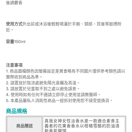
後調麝香
使用方式
外出前或沐浴後輕輕噴灑於手腕、頸部、耳後等脈搏附
近。
容量
150ml
注意事項
1. 商品圖檔顏色因螢幕設定差異會略有不同圖片僅供參考顏色請以
實際收到商品為準。
2. 請置放於陰涼處避免陽光直曬及高溫。
3. 請放置於兒童取不到之處以避免誤食。
4. 使用時如有任何不適請立即停止使用並請教醫師。
5. 本產品屬私人消耗性商品一經拆封使用恕不接受退換貨。
商品規格
真我女神女性淡香水是一款適合素食主
商品簡述
義者的花果香香水以柑橘雪酪的奶油清
新香氣開頭