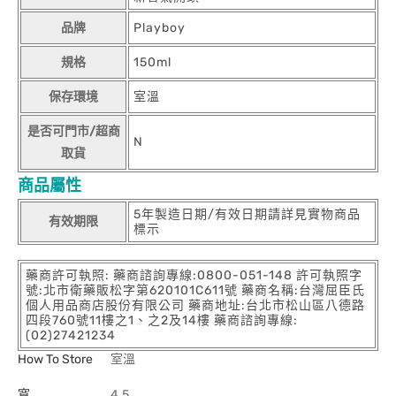
品牌
Playboy
規格
150ml
保存環境
室溫
是否可門市/超商
N
取貨
商品屬性
5年製造日期/有效日期請詳見實物商品
有效期限
標示
藥商許可執照: 藥商諮詢專線:0800-051-148 許可執照字
號:北市衛藥販松字第620101C611號 藥商名稱:台灣屈臣氏
個人用品商店股份有限公司 藥商地址:台北市松山區八德路
四段760號11樓之1、之2及14樓 藥商諮詢專線:
(02)27421234
How To Store
室溫
寬
4.5