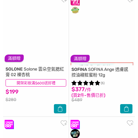
滿額贈
滿額贈
SOLONE
Solone 雲朵空氣腮紅
SOFINA
SOFINA Ange 透膚感
膏 02 裸杏桃
控油襯粧蜜粉 12g
開架彩妝滿$600送好禮
(30)
(5)
$377
/件
$199
(買2件-售價已折)
$280
$489