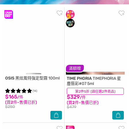
滿額贈
OSIS
黑炫風特強定型霧 100ml
TIME PHORIA
TIMEPHORIA 星
塵唇彩#07 5ml
(14)
第2件5折 (請任選2件商品)
(22)
$165
$329
/件
/件
(買2件-售價已折)
(買2件-售價已折)
$250
$479