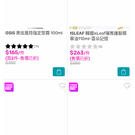
OSIS
黑炫風特強定型霧 100ml
ISLEAF
韓國isLeaf璀璨護髮精
華油110ml-雲朵記憶
(14)
(0)
$165
$263
/件
/件
(買2件-售價已折)
(售價已折)
$250
$580