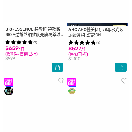
BIO-ESSENCE 碧歐斯
碧歐斯
AHC
AHC醫美科研超導水光玻
BIO V逆齡藍銅胜肽亮膚精萃油
尿酸彈潤眼霜30ML
40ml
(5)
(4)
$659
$527
/件
/件
(買2件-售價已折)
(售價已折)
$999
$1,100