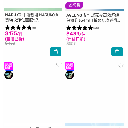
滿額贈
NARUKO 牛爾親研
NARUKO 角
AVEENO
艾惟諾燕麥高效舒緩
質特攻淨化面膜5入
保濕乳354ml【敏弱肌身體乳
液】
(6)
(58)
$175
$439
/件
/件
(售價已折)
(售價已折)
$450
$559