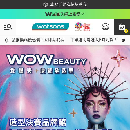
下載app最高回饋$350
本期活動詳情請點我
屈臣氏線上服務
0
激推換購優惠價！立即點我看
激推換購優惠價！立即點我看
下單選閃電送 1小時到貨！領神券