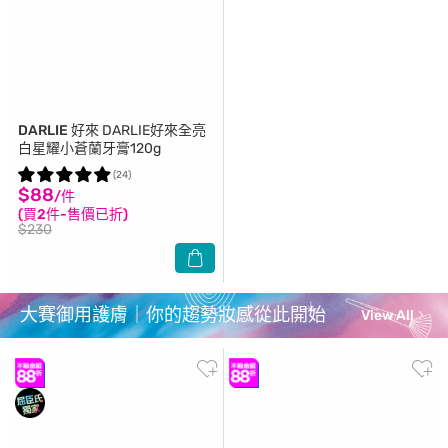
DARLIE 好來
DARLIE好來全亮
白星耀小蒼蘭牙膏120g
(24)
$88
/件
(買2件-售價已折)
$230
大賽御用護膚｜你的趨勢妝感從此開始
View All