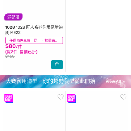
滿額贈
1028
1028 匠人系迷你眼尾暈染
刷 ME22
(4)
任選兩件享買一送一，數量請選2件
$80
/件
(買2件-售價已折)
$160
大賽御用造型｜你的趨勢髮型從此開始
View All