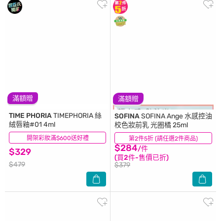
滿額贈
滿額贈
TIME PHORIA
TIMEPHORIA 絲
SOFINA
SOFINA Ange 水感控油
絨唇釉#01 4ml
校色妝前乳 光圈橘 25ml
開架彩妝滿$600送好禮
(3)
第2件5折 (請任選2件商品)
(5)
$284
/件
$329
(買2件-售價已折)
$479
$379