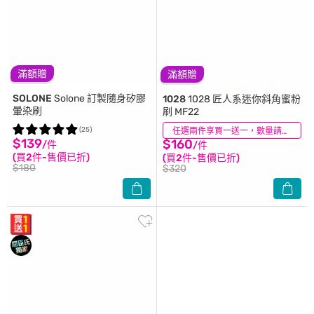
滿額贈
滿額贈
SOLONE
Solone 訂製隨身矽膠
1028
1028 匠人系迷你斜角蜜粉
暈染刷
刷 MF22
(25)
(4)
任選兩件享買一送一，數量請選2件
$139
$160
/件
/件
(買2件-售價已折)
(買2件-售價已折)
$180
$320