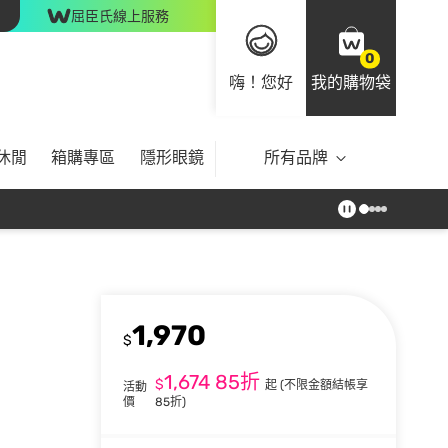
屈臣氏線上服務
0
嗨！您好
我的購物袋
休閒
箱購專區
隱形眼鏡
所有品牌
1,970
$
1,674
85折
$
起
(不限金額結帳享
活動
價
85折)