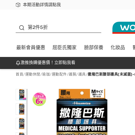
本期活動詳情請點我
下載app最高回饋$350
善存
第2件5折
最新會員優惠
屈臣氏獨家
臉部保養
化妝品
激推換購優惠價！立即點我看
首頁
/
運動休閒
/
瑜珈/運動配件
/
護腕/護具
/
撒隆巴斯腰部護具(未滅菌)-