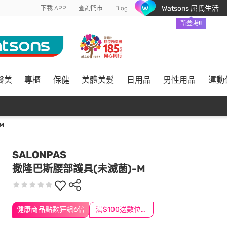
Watsons 屈氏生活
下載 APP
查詢門市
Blog
新登場!!
醫美
專櫃
保健
美體美髮
日用品
男性用品
運動
M
SALONPAS
撒隆巴斯腰部護具(未滅菌)-M
健康商品點數狂飆6倍
滿$100送數位印花