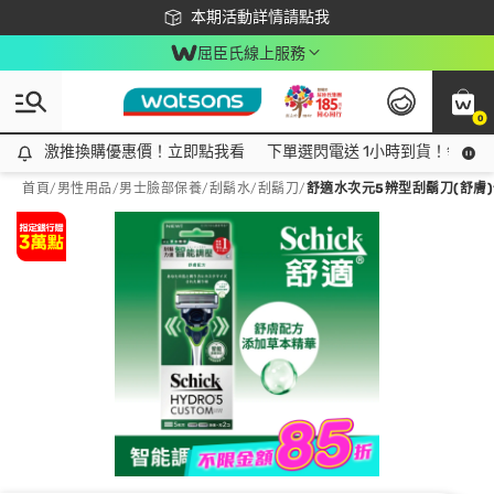
下載app最高回饋$350
本期活動詳情請點我
屈臣氏線上服務
0
激推換購優惠價！立即點我看
激推換購優惠價！立即點我看
下單選閃電送 1小時到貨！領神券
首頁
/
男性用品
/
男士臉部保養
/
刮鬍水/刮鬍刀
/
舒適水次元5辨型刮鬍刀(舒膚)