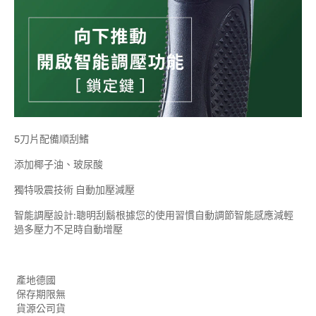
5刀片配備順刮鰭
添加椰子油、玻尿酸
獨特吸震技術 自動加壓減壓
智能調壓設計:聰明刮鬍根據您的使用習慣自動調節智能感應減輕
過多壓力不足時自動增壓
產地德國
保存期限無
貨源公司貨