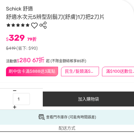
Schick 舒適
舒適水次元5辨型刮鬍刀(舒膚)1刀把2刀片
329
$
79折
$419
(省下: $90)
280
67折
$
起
(不限金額結帳享85折)
活動價
刷中信卡滿$888送3萬點
民生/髮類滿$388送舒潔冰巾
滿$100
加入購物袋
查看門市庫存 (可能有時間誤差)
配送方式