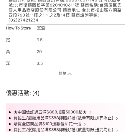
藥商許可執照: 藥商諮詢專線:0800-051-148 許可執照字
號:北市衛藥販松字第620101C611號 藥商名稱:台灣屈臣氏
個人用品商店股份有限公司 藥商地址:台北市松山區八德路
四段760號11樓之1、之2及14樓 藥商諮詢專線:
(02)27421234
How To Store
室溫
寬
9.5
高
20
深
3.5
隱藏
優惠活動: (4)
★中國信託週五滿$888加贈30000點★
買民生/髮類用品滿$388即贈好禮 (數量有限,送完為止)
購買全店商品滿$100送數位印花一張
買民生/髮類用品滿$388即贈好禮 (數量有限,送完為止)