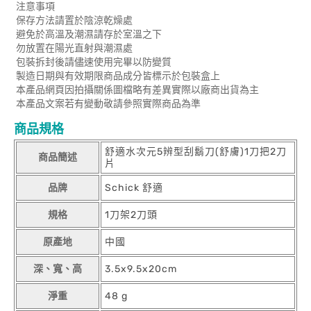
注意事項
保存方法請置於陰涼乾燥處
避免於高溫及潮濕請存於室溫之下
勿放置在陽光直射與潮濕處
包裝拆封後請儘速使用完畢以防變質
製造日期與有效期限商品成分皆標示於包裝盒上
本產品網頁因拍攝關係圖檔略有差異實際以廠商出貨為主
本產品文案若有變動敬請參照實際商品為準
商品規格
舒適水次元5辨型刮鬍刀(舒膚)1刀把2刀
商品簡述
片
品牌
Schick 舒適
規格
1刀架2刀頭
原產地
中國
深、寬、高
3.5x9.5x20cm
淨重
48 g