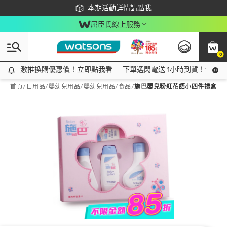
下載app最高回饋$350
本期活動詳情請點我
屈臣氏線上服務
0
激推換購優惠價！立即點我看
激推換購優惠價！立即點我看
下單選閃電送 1小時到貨！領神券
首頁
/
日用品
/
嬰幼兒用品
/
嬰幼兒用品/食品
/
施巴嬰兒粉紅花語小四件禮盒