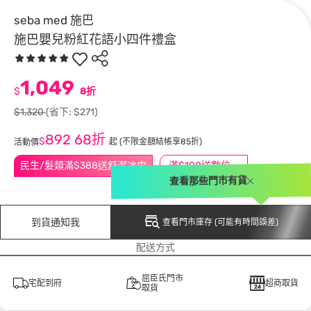
seba med 施巴
施巴嬰兒粉紅花語小四件禮盒
1,049
$
8折
$1,320
(省下: $271)
892
68折
$
起
(不限金額結帳享85折)
活動價
民生/髮類滿$388送舒潔冰巾
滿$100送數位印花
查看那些門市有貨
到貨通知我
查看門市庫存 (可能有時間誤差)
配送方式
屈臣氏門市
宅配到府
超商取貨
取貨