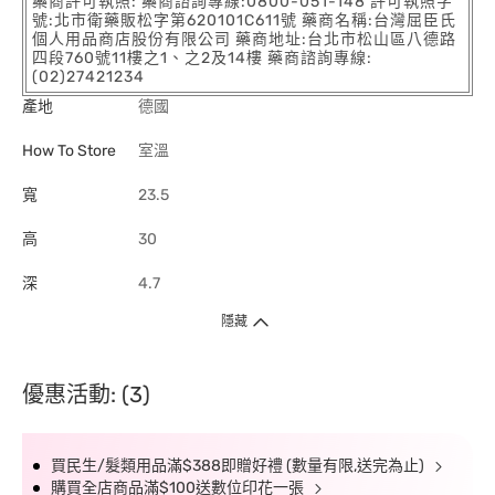
藥商許可執照: 藥商諮詢專線:0800-051-148 許可執照字
號:北市衛藥販松字第620101C611號 藥商名稱:台灣屈臣氏
個人用品商店股份有限公司 藥商地址:台北市松山區八德路
四段760號11樓之1、之2及14樓 藥商諮詢專線:
(02)27421234
產地
德國
How To Store
室溫
寬
23.5
高
30
深
4.7
隱藏
優惠活動: (3)
買民生/髮類用品滿$388即贈好禮 (數量有限,送完為止)
購買全店商品滿$100送數位印花一張