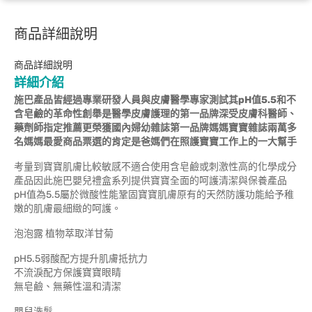
商品詳細說明
商品詳細說明
詳細介紹
施巴產品皆經過專業研發人員與皮膚醫學專家測試其pH值5.5和不
含皂鹼的革命性創舉是醫學皮膚護理的第一品牌深受皮膚科醫師、
藥劑師指定推薦更榮獲國內婦幼雜誌第一品牌媽媽寶寶雜誌兩萬多
名媽媽最愛商品票選的肯定是爸媽們在照護寶寶工作上的一大幫手
考量到寶寶肌膚比較敏感不適合使用含皂鹼或刺激性高的化學成分
產品因此施巴嬰兒禮盒系列提供寶寶全面的呵護清潔與保養產品
pH值為5.5屬於微酸性能鞏固寶寶肌膚原有的天然防護功能給予稚
嫩的肌膚最細緻的呵護。
泡泡露 植物萃取洋甘菊
pH5.5弱酸配方提升肌膚抵抗力
不流淚配方保護寶寶眼睛
無皂鹼、無藥性溫和清潔
嬰兒洗髮