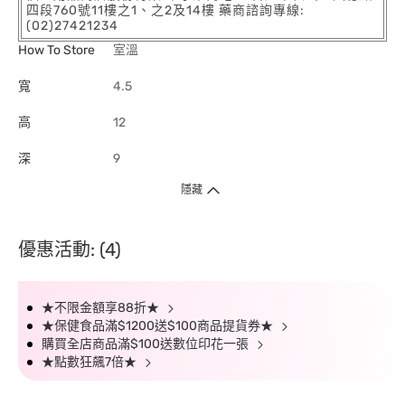
四段760號11樓之1、之2及14樓 藥商諮詢專線:
(02)27421234
How To Store
室溫
寬
4.5
高
12
深
9
隱藏
優惠活動: (4)
★不限金額享88折★
★保健食品滿$1200送$100商品提貨券★
購買全店商品滿$100送數位印花一張
★點數狂飆7倍★