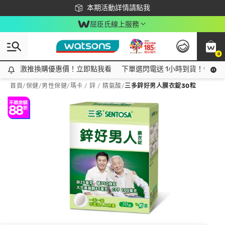
下載app最高回饋$350
本期活動詳情請點我
屈臣氏線上服務
0
激推換購優惠價！立即點我看
激推換購優惠價！立即點我看
下單選閃電送 1小時到貨！領神券
首頁
/
保健
/
男性保健
/
瑪卡 / 鋅 / 精氨酸
/
三多鋅好男人膜衣錠30粒