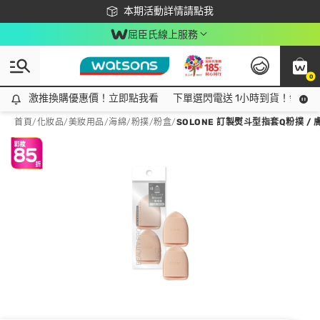
下載app最高回饋$350
本期活動詳情請點我
屈臣氏線上服務
0
激推換購優惠價！立即點我看
激推換購優惠價！立即點我看
下單選閃電送 1小時到貨！領神券
首頁
/
化妝品
/
美妝用品
/
海綿/粉撲/粉盒
/
SOLONE 訂製熨斗型指套Q粉撲 / 