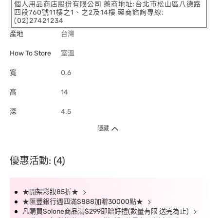
個人用品商店股份有限公司 藥商地址:台北市松山區八德路
四段760號11樓之1、之2及14樓 藥商諮詢專線:
(02)27421234
產地
台灣
How To Store
室溫
寬
0.6
高
14
深
4.5
隱藏
優惠活動: (4)
★開架彩妝85折★
★匯豐銀行週四滿$888加贈30000點★
凡購買Solone商品滿$299即贈好禮(數量有限 送完為止)