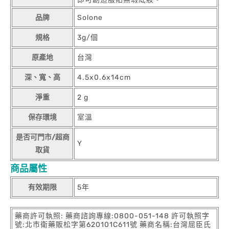
品牌
Solone
規格
3g/個
原產地
台灣
深、寬、高
4.5x0.6x14cm
淨重
2 g
保存環境
室溫
是否可門市/超商
Y
取貨
商品屬性
有效期限
5年
藥商許可執照: 藥商諮詢專線:0800-051-148 許可執照字
號:北市衛藥販松字第620101C611號 藥商名稱:台灣屈臣氏