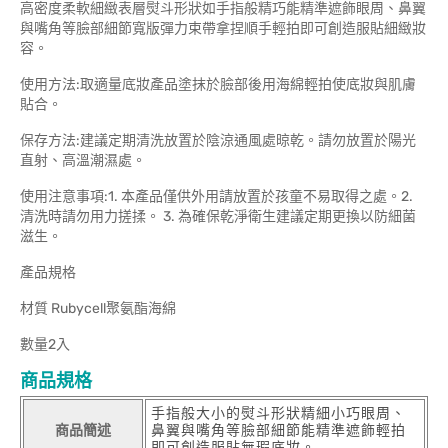
高密度柔軟細緻表層熨斗形狀如手指般精巧能精準遮飾眼周、鼻翼
與嘴角等臉部細節寬版彈力束帶拿捏順手輕拍即可創造服貼細緻妝
容。
使用方法:取適量底妝產品塗抹於臉部後用海綿輕拍使底妝與肌膚
貼合。
保存方法:建議定期清洗放置於陰涼通風處晾乾。請勿放置於陽光
直射、高溫潮濕處。
使用注意事項:1. 本產品僅供外用請放置於孩童不易取得之處。2.
清洗時請勿用力搓揉。 3. 為確保乾淨衛生建議定期更換以防細菌
滋生。
產品規格
材質 Rubycell聚氨酯海綿
數量2入
商品規格
手指般大小的熨斗形狀精細小巧眼周、
商品簡述
鼻翼與嘴角等臉部細節能精準遮飾輕拍
即可創造服貼無瑕底妝。