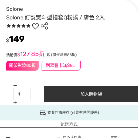
Solone
Solone 訂製熨斗型指套Q粉撲 / 膚色 2入
149
$
127
85折
$
起
(開架彩妝85折)
活動價
開架彩妝85折
刷滙豐卡滿$888送3萬點
加入購物袋
查看門市庫存 (可能有時間誤差)
配送方式
屈臣氏門市