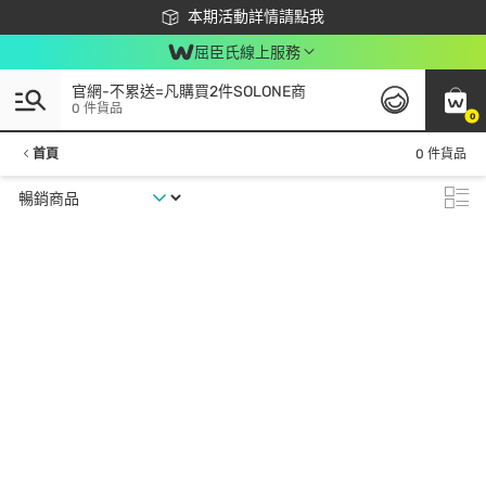
下載app最高回饋$350
本期活動詳情請點我
屈臣氏線上服務
官網-不累送=凡購買2件SOLONE商
0 件貨品
0
首頁
0 件貨品