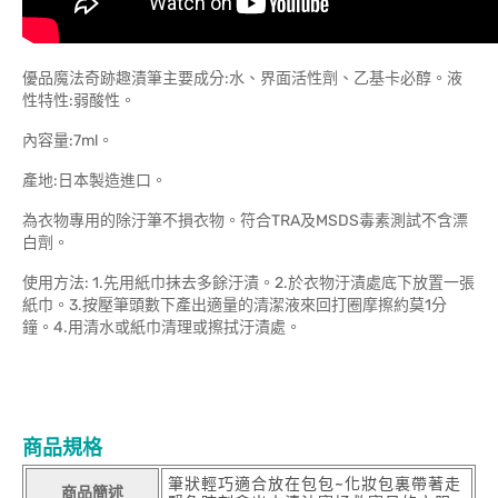
優品魔法奇跡趣漬筆主要成分:水、界面活性劑、乙基卡必醇。液
性特性:弱酸性。
內容量:7ml。
產地:日本製造進口。
為衣物專用的除汙筆不損衣物。符合TRA及MSDS毒素測試不含漂
白劑。
使用方法: 1.先用紙巾抹去多餘汙漬。2.於衣物汙漬處底下放置一張
紙巾。3.按壓筆頭數下產出適量的清潔液來回打圈摩擦約莫1分
鐘。4.用清水或紙巾清理或擦拭汙漬處。
商品規格
筆狀輕巧適合放在包包~化妝包裏帶著走
商品簡述