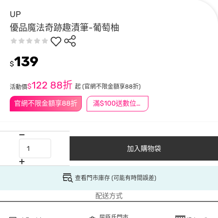
UP
優品魔法奇跡趣漬筆-葡萄柚
139
$
122
88折
$
起
(官網不限金額享88折)
活動價
官網不限金額享88折
滿$100送數位印花
加入購物袋
查看門市庫存 (可能有時間誤差)
配送方式
屈臣氏門市