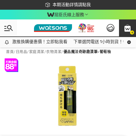
下載app最高回饋$350
本期活動詳情請點我
屈臣氏線上服務
0
激推換購優惠價！立即點我看
激推換購優惠價！立即點我看
下單選閃電送 1小時到貨！領神券
首頁
/
日用品
/
家庭清潔
/
衣物清潔
/
優品魔法奇跡趣漬筆-葡萄柚