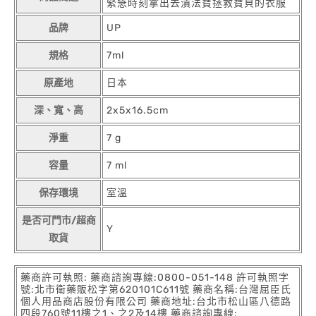
緊急時刻拿出去漬法寶拯救寶貝的衣服
品牌
UP
規格
7ml
原產地
日本
深、寬、高
2x5x16.5cm
淨重
7 g
容量
7 ml
保存環境
室溫
是否可門市/超商
Y
取貨
藥商許可執照: 藥商諮詢專線:0800-051-148 許可執照字
號:北市衛藥販松字第620101C611號 藥商名稱:台灣屈臣氏
個人用品商店股份有限公司 藥商地址:台北市松山區八德路
四段760號11樓之1、之2及14樓 藥商諮詢專線: