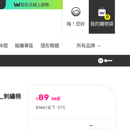
屈臣氏線上服務
0
嗨！您好
我的購物袋
休閒
箱購專區
隱形眼鏡
所有品牌
89
末熊_刺繡棉
$
56折
$160
(省下: $71)