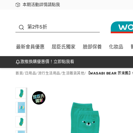
本期活動詳情請點我
下載app最高回饋$350
善存
第2件5折
最新會員優惠
屈臣氏獨家
臉部保養
化妝品
激推換購優惠價！立即點我看
首頁
/
日用品
/
流行生活用品
/
生活雜貨其他
/
【WASABI BEAR 芥末熊】