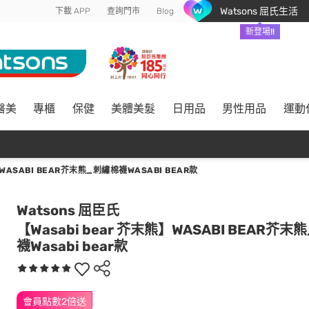
Watsons 屈氏生活
下載 APP
查詢門市
Blog
新登場!!
醫美
專櫃
保健
美體美髮
日用品
男性用品
運動
WASABI BEAR芥末熊_刺繡棉襪WASABI BEAR款
Watsons 屈臣氏
【Wasabi bear 芥末熊】WASABI BEAR芥
襪Wasabi bear款
會員點數2倍送