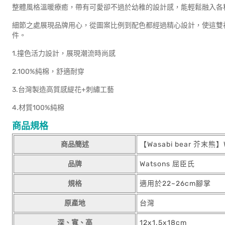
整體風格溫暖療癒，帶有可愛卻不過於幼稚的設計感，能輕鬆融入各
細節之處展現品牌用心，從圖案比例到配色都經過精心設計，使這雙
件。
1.撞色活力設計，展現潮流時尚感
2.100%純棉，舒適耐穿
3.台灣製造高質感緹花+刺繡工藝
4.材質100%純棉
商品規格
商品簡述
【Wasabi bear 芥末熊
品牌
Watsons 屈臣氏
規格
適用於22~26cm腳掌
原產地
台灣
深、寬、高
12x1.5x18cm