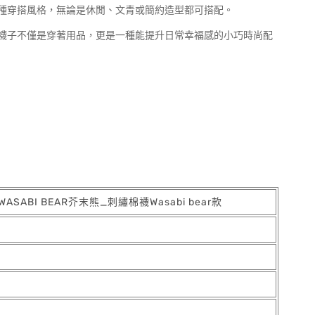
種穿搭風格，無論是休閒、文青或簡約造型都可搭配。
襪子不僅是穿著用品，更是一種能提升日常幸福感的小巧時尚配
】WASABI BEAR芥末熊_刺繡棉襪Wasabi bear款