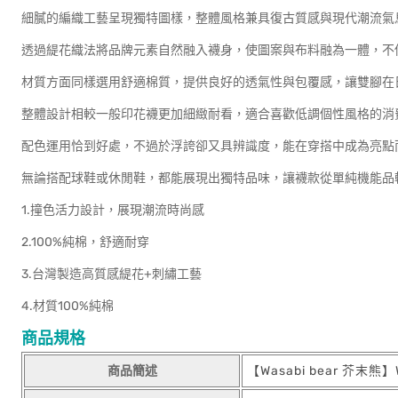
細膩的編織工藝呈現獨特圖樣，整體風格兼具復古質感與現代潮流氣
透過緹花織法將品牌元素自然融入襪身，使圖案與布料融為一體，不
材質方面同樣選用舒適棉質，提供良好的透氣性與包覆感，讓雙腳在
整體設計相較一般印花襪更加細緻耐看，適合喜歡低調個性風格的消
配色運用恰到好處，不過於浮誇卻又具辨識度，能在穿搭中成為亮點
無論搭配球鞋或休閒鞋，都能展現出獨特品味，讓襪款從單純機能品
1.撞色活力設計，展現潮流時尚感
2.100%純棉，舒適耐穿
3.台灣製造高質感緹花+刺繡工藝
4.材質100%純棉
商品規格
商品簡述
【Wasabi bear 芥末熊】