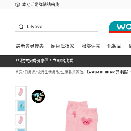
本期活動詳情請點我
下載app最高回饋$350
K beauty
Lilyeve
最新會員優惠
屈臣氏獨家
臉部保養
化妝品
激推換購優惠價！立即點我看
首頁
/
日用品
/
流行生活用品
/
生活雜貨其他
/
【WASABI BEAR 芥末熊】