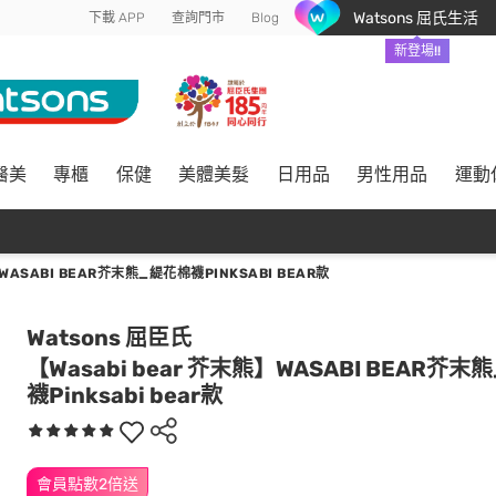
Watsons 屈氏生活
下載 APP
查詢門市
Blog
新登場!!
醫美
專櫃
保健
美體美髮
日用品
男性用品
運動
WASABI BEAR芥末熊_緹花棉襪PINKSABI BEAR款
Watsons 屈臣氏
【Wasabi bear 芥末熊】WASABI BEAR芥
襪Pinksabi bear款
會員點數2倍送