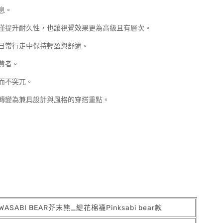
息。
僅提升耐久性，也讓視覺效果更為高級且有層次。
日常行走中保持輕盈與舒適。
費者。
而不突兀。
轉變為兼具設計與風格的穿搭重點。
WASABI BEAR芥末熊_緹花棉襪Pinksabi bear款