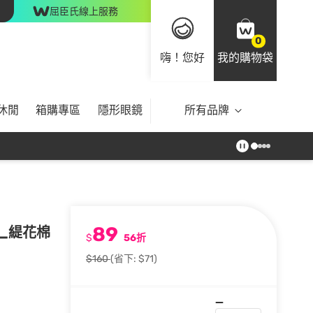
屈臣氏線上服務
0
嗨！您好
我的購物袋
休閒
箱購專區
隱形眼鏡
所有品牌
89
末熊_緹花棉
$
56折
$160
(省下: $71)