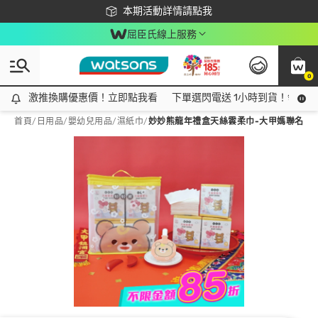
下載app最高回饋$350
本期活動詳情請點我
屈臣氏線上服務
0
激推換購優惠價！立即點我看
激推換購優惠價！立即點我看
下單選閃電送 1小時到貨！領神券
首頁
/
日用品
/
嬰幼兒用品
/
濕紙巾
/
妙妙熊龍年禮盒天絲雲柔巾-大甲媽聯名