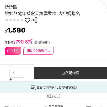
妙妙熊
妙妙熊龍年禮盒天絲雲柔巾-大甲媽聯名
1,580
$
790
5折
$
起
(清貨5折)
活動價
清貨5折
滿$100送數位印花
加入購物袋
查看門市庫存 (可能有時間誤差)
配送方式
屈臣氏門市