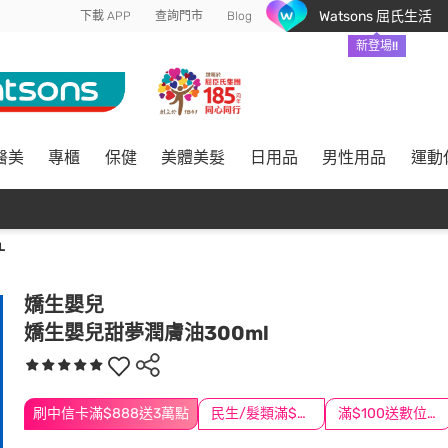
Watsons 屈氏生活
下載 APP
查詢門市
Blog
新登場!!
醫美
專櫃
保健
美體美髮
日用品
男性用品
運動
L
嬌生嬰兒
嬌生嬰兒甜夢潤膚油300ml
刷中信卡滿$888送3萬點
民生/髮類滿$388送舒潔冰巾
滿$100送數位印花