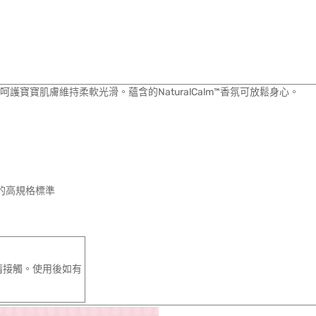
寶寶肌膚維持柔軟光滑。蘊含的NaturalCalm™香氛可放鬆身心。
)的高規格標準
睛接觸。使用後如有