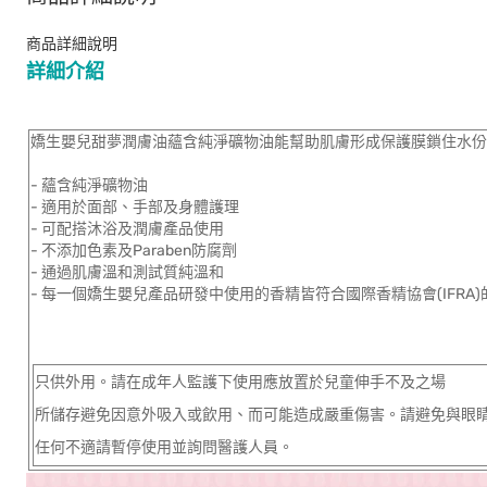
商品詳細說明
詳細介紹
嬌生嬰兒甜夢潤膚油蘊含純淨礦物油能幫助肌膚形成保護膜鎖住水份呵護
- 蘊含純淨礦物油
- 適用於面部、手部及身體護理
- 可配搭沐浴及潤膚產品使用
- 不添加色素及Paraben防腐劑
- 通過肌膚溫和測試質純溫和
- 每一個嬌生嬰兒產品研發中使用的香精皆符合國際香精協會(IFRA
只供外用。請在成年人監護下使用應放置於兒童伸手不及之場
所儲存避免因意外吸入或飲用、而可能造成嚴重傷害。請避免與眼
任何不適請暫停使用並詢問醫護人員。