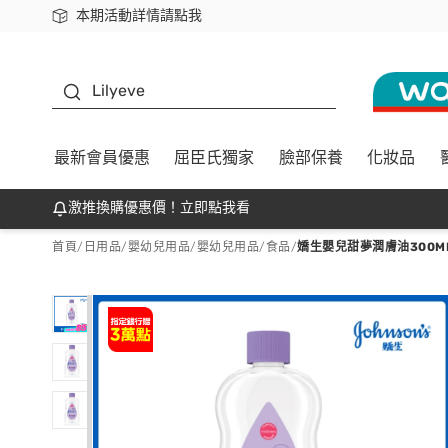
本期活動詳情請點我
下載app最高回饋$350
K beauty
Lilyeve
最新會員優惠
屈臣氏獨家
臉部保養
化妝品
激推換購優惠價！立即點我看
首頁
/
日用品
/
嬰幼兒用品
/
嬰幼兒用品/食品
/
嬌生嬰兒甜夢潤膚油300M