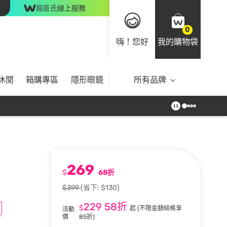
屈臣氏線上服務
0
嗨！您好
我的購物袋
休閒
箱購專區
隱形眼鏡
所有品牌
269
$
68折
$399
(省下: $130)
229
58折
$
起
(不限金額結帳享
活動
價
85折)