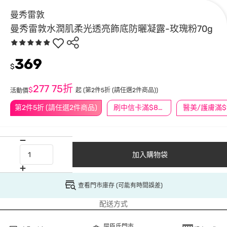
曼秀雷敦
曼秀雷敦水潤肌柔光透亮飾底防曬凝露-玫瑰粉70g
369
$
277
75折
$
起
(第2件5折 (請任選2件商品))
活動價
第2件5折 (請任選2件商品)
刷中信卡滿$888送3萬點
加入購物袋
查看門市庫存 (可能有時間誤差)
配送方式
屈臣氏門市