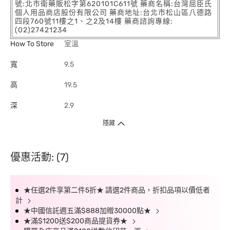
號:北市衛藥販松字第620101C611號 藥商名稱:台灣屈臣氏
個人用品商店股份有限公司 藥商地址:台北市松山區八德路
四段760號11樓之1、之2及14樓 藥商諮詢專線:
(02)27421234
How To Store
室溫
寬
9.5
高
19.5
深
2.9
隱藏
優惠活動: (7)
★任選2件享第二件5折★ 請選2件商品，折扣品項以價低者
計
★中國信託週五滿$888加贈30000點★
★滿$1200送$200商品提貨券★