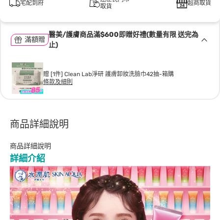
宅配到府
超商取貨
取貨
醫美/護膚商品滿$600即贈好禮(數量有限 送完為
滿額贈
止)
贈 [1件] Clean Lab淨研 護膚卸妝洗臉巾42抽-箱購
條款及細則
商品詳細說明
商品詳細說明
詳細介紹