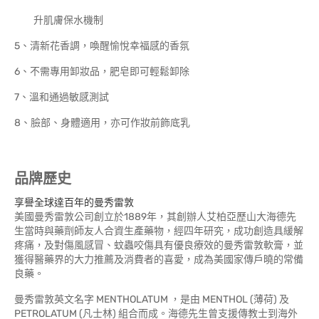
升肌膚保水機制
5、清新花香調，喚醒愉悅幸福感的香氛
6、不需專用卸妝品，肥皂即可輕鬆卸除
7、溫和通過敏感測試
8、臉部、身體適用，亦可作妝前飾底乳
品牌歷史
享譽全球達百年的曼秀雷敦
美國曼秀雷敦公司創立於1889年，其創辦人艾柏亞歷山大海德先
生當時與藥劑師友人合資生產藥物，經四年研究，成功創造具緩解
疼痛，及對傷風感冒、蚊蟲咬傷具有優良療效的曼秀雷敦軟膏，並
獲得醫藥界的大力推薦及消費者的喜愛，成為美國家傳戶曉的常備
良藥。
曼秀雷敦英文名字 MENTHOLATUM ，是由 MENTHOL (薄荷) 及
PETROLATUM (凡士林) 組合而成。海德先生曾支援傳教士到海外