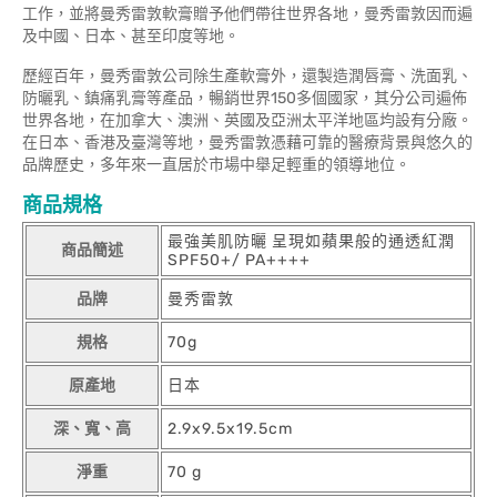
工作，並將曼秀雷敦軟膏贈予他們帶往世界各地，曼秀雷敦因而遍
及中國、日本、甚至印度等地。
歷經百年，曼秀雷敦公司除生產軟膏外，還製造潤唇膏、洗面乳、
防曬乳、鎮痛乳膏等產品，暢銷世界150多個國家，其分公司遍佈
世界各地，在加拿大、澳洲、英國及亞洲太平洋地區均設有分廠。
在日本、香港及臺灣等地，曼秀雷敦憑藉可靠的醫療背景與悠久的
品牌歷史，多年來一直居於市場中舉足輕重的領導地位。
商品規格
最強美肌防曬 呈現如蘋果般的通透紅潤
商品簡述
SPF50+/ PA++++
品牌
曼秀雷敦
規格
70g
原產地
日本
深、寬、高
2.9x9.5x19.5cm
淨重
70 g