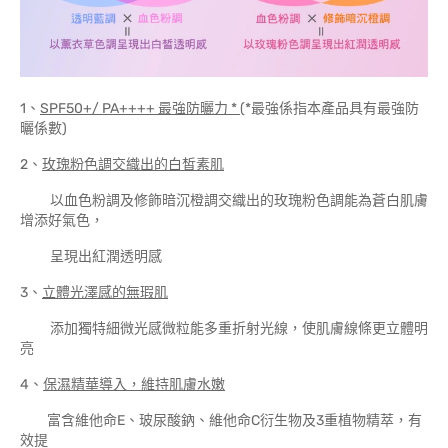
1、
SPF50+/ PA++++
最強防曬力 *
(*最強係指本產品具有最強防
曬係數)
2、
玫瑰粉色調交織出的白皙素肌
以血色粉調及修飾暗沉橙調交織出的玫瑰粉色調能為蒼白肌膚
增添好氣色，
呈現出紅潤透明感
3、
立體光澤感的無瑕肌
添加獨特細微光感微粒能多重折射光線，使肌膚線條更立體明
亮
4、
保濕精華導入，維持肌膚水嫩
富含維他命E、玻尿酸鈉、維他命C衍生物及3重植物精萃，有
效提