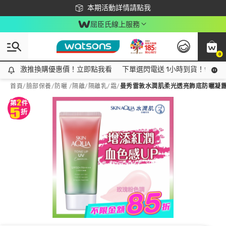
下載app最高回饋$350
本期活動詳情請點我
屈臣氏線上服務
0
激推換購優惠價！立即點我看
激推換購優惠價！立即點我看
下單選閃電送 1小時到貨！領神券
首頁
/
臉部保養
/
防曬 /隔離
/
隔離乳/霜
/
曼秀雷敦水潤肌柔光透亮飾底防曬凝露