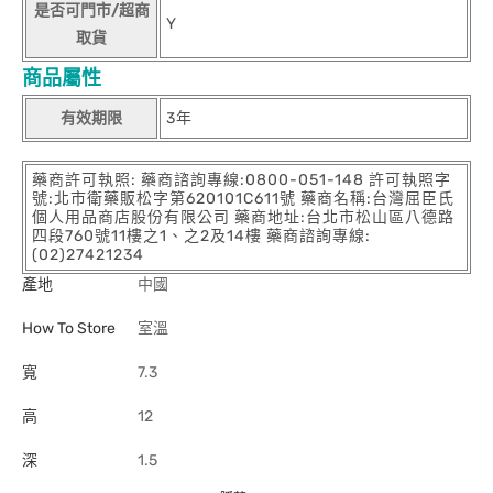
是否可門市/超商
Y
取貨
商品屬性
有效期限
3年
藥商許可執照: 藥商諮詢專線:0800-051-148 許可執照字
號:北市衛藥販松字第620101C611號 藥商名稱:台灣屈臣氏
個人用品商店股份有限公司 藥商地址:台北市松山區八德路
四段760號11樓之1、之2及14樓 藥商諮詢專線:
(02)27421234
產地
中國
How To Store
室溫
寬
7.3
高
12
深
1.5