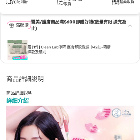
宅配到府
超商取貨
取貨
醫美/護膚商品滿$600即贈好禮(數量有限 送完為
滿額贈
止)
贈 [1件] Clean Lab淨研 護膚卸妝洗臉巾42抽-箱購
條款及細則
商品詳細說明
商品詳細說明
詳細介紹