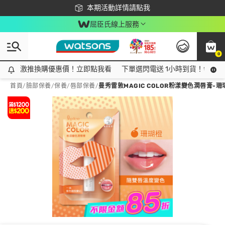
下載app最高回饋$350
本期活動詳情請點我
屈臣氏線上服務
0
激推換購優惠價！立即點我看
激推換購優惠價！立即點我看
下單選閃電送 1小時到貨！領神券
首頁
/
臉部保養
/
保養
/
唇部保養
/
曼秀雷敦MAGIC COLOR粉漾變色潤唇膏-珊