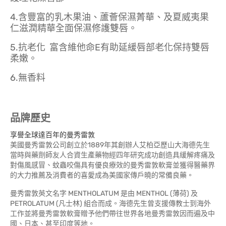
4.含豐富的乳木果油、蘆薈保濕菁華、及夏威夷果
仁滋潤精華全面保濕修護雙唇。
5.抗老化 富含維他命E有助延緩唇部老化保持雙唇
柔嫩。
6.無香料
品牌歷史
享譽全球達百年的曼秀雷敦
美國曼秀雷敦公司創立於1889年其創辦人艾柏亞歷山大海德先生
當時與藥劑師友人合資生產藥物經四年研究成功創造具緩解疼痛及
對傷風感冒、蚊蟲咬傷具有優良療效的曼秀雷敦軟膏並獲得醫藥界
的大力推薦及消費者的喜愛成為美國家傳戶曉的常備良藥。
曼秀雷敦英文名字 MENTHOLATUM 是由 MENTHOL (薄荷) 及
PETROLATUM (凡士林) 組合而成。海德先生曾支援傳教士到海外
工作並將曼秀雷敦軟膏贈予他們帶往世界各地曼秀雷敦因而遍及中
國、日本、甚至印度等地。