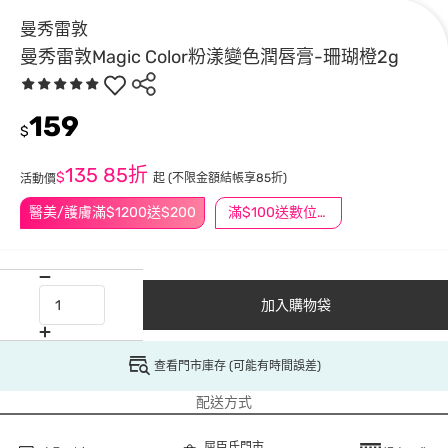
曼秀雷敦
曼秀雷敦Magic Color粉漾變色潤唇膏-珊瑚橙2g
159
$
135
85折
$
起
(不限金額結帳享85折)
活動價
醫美/護膚滿$1200送$200
滿$100送數位印花
加入購物袋
查看門市庫存 (可能有時間誤差)
配送方式
屈臣氏門市