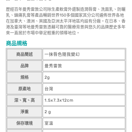
歷經百年曼秀雷敦公司除生產軟膏外還製造潤唇膏、洗面乳、防曬
乳、鎮痛乳膏等產品暢銷世界150多個國家其分公司遍佈世界各地
在加拿大、澳洲、英國及亞洲太平洋地區均設有分廠。在日本、香
港及臺灣等地曼秀雷敦憑藉可靠的醫療背景與悠久的品牌歷史多年
來一直居於市場中舉足輕重的領導地位。
商品規格
商品簡述
一抹唇色隨我變幻
品牌
曼秀雷敦
規格
2g
原產地
台灣
深、寬、高
1.5x7.3x12cm
淨重
2 g
保存環境
室溫