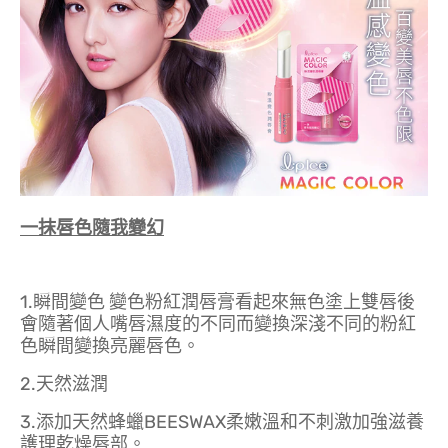
一抹唇色隨我變幻
1.瞬間變色 變色粉紅潤唇膏看起來無色塗上雙唇後
會隨著個人嘴唇濕度的不同而變換深淺不同的粉紅
色瞬間變換亮麗唇色。
2.天然滋潤
3.添加天然蜂蠟BEESWAX柔嫩溫和不刺激加強滋養
護理乾燥唇部。