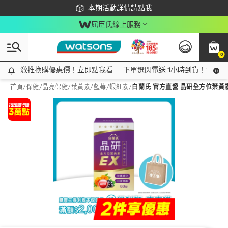
下載app最高回饋$350
本期活動詳情請點我
屈臣氏線上服務
0
激推換購優惠價！立即點我看
激推換購優惠價！立即點我看
下單選閃電送 1小時到貨！領神券
首頁
/
保健
/
晶亮保健
/
葉黃素/藍莓/蝦紅素
/
白蘭氏 官方直營 晶研全方位葉黃素