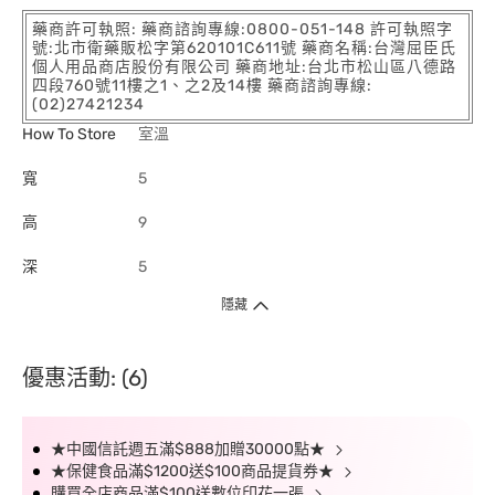
藥商許可執照: 藥商諮詢專線:0800-051-148 許可執照字
號:北市衛藥販松字第620101C611號 藥商名稱:台灣屈臣氏
個人用品商店股份有限公司 藥商地址:台北市松山區八德路
四段760號11樓之1、之2及14樓 藥商諮詢專線:
(02)27421234
How To Store
室溫
寬
5
高
9
深
5
隱藏
優惠活動: (6)
★中國信託週五滿$888加贈30000點★
★保健食品滿$1200送$100商品提貨券★
購買全店商品滿$100送數位印花一張