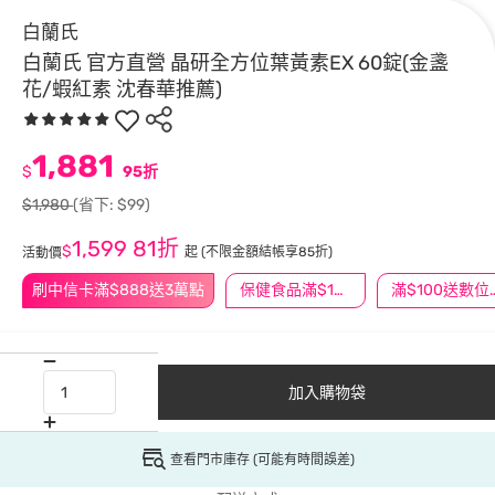
白蘭氏
白蘭氏 官方直營 晶研全方位葉黃素EX 60錠(金盞
花/蝦紅素 沈春華推薦)
1,881
$
95折
$1,980
(省下: $99)
1,599
81折
$
起
(不限金額結帳享85折)
活動價
刷中信卡滿$888送3萬點
保健食品滿$1200送$100
滿$100
加入購物袋
查看門市庫存 (可能有時間誤差)