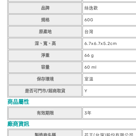
品牌
絲逸歡
規格
60G
原產地
台灣
深、寬、高
6.7x6.7x5.2cm
淨重
66 g
容量
60 ml
保存環境
室溫
是否可門市/超商取貨
Y
商品屬性
有效期限
3年
廠商資訊
製造商名稱
花王(台灣)股份有限公司