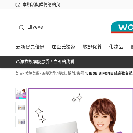
本期活動詳情請點我
下載app最高回饋$350
K beauty
Lilyeve
最新會員優惠
屈臣氏獨家
臉部保養
化妝品
激推換購優惠價！立即點我看
首頁
/
美體美髮
/
頭髮造型
/
髮蠟/髮雕/髮膠
/
LIESE SIFONE 絲逸歡