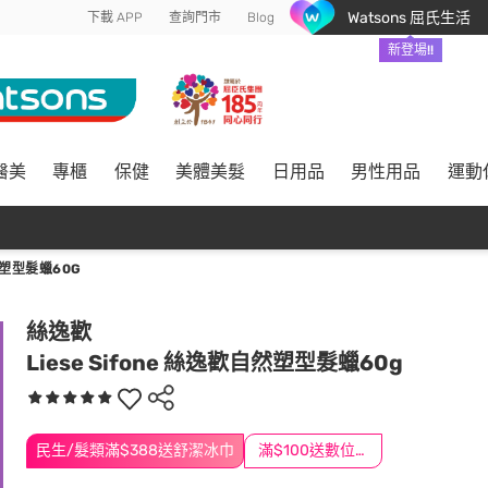
Watsons 屈氏生活
下載 APP
查詢門市
Blog
新登場!!
醫美
專櫃
保健
美體美髮
日用品
男性用品
運動
自然塑型髮蠟60G
絲逸歡
Liese Sifone 絲逸歡自然塑型髮蠟60g
民生/髮類滿$388送舒潔冰巾
滿$100送數位印花