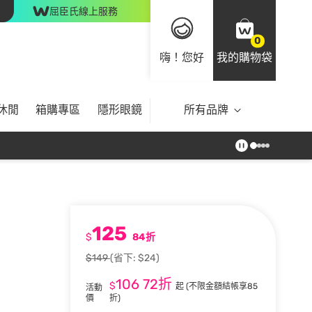
屈臣氏線上服務
0
嗨！您好
我的購物袋
休閒
箱購專區
隱形眼鏡
所有品牌
125
$
84折
$149
(省下: $24)
106
72折
$
起
(不限金額結帳享85
活動
價
折)