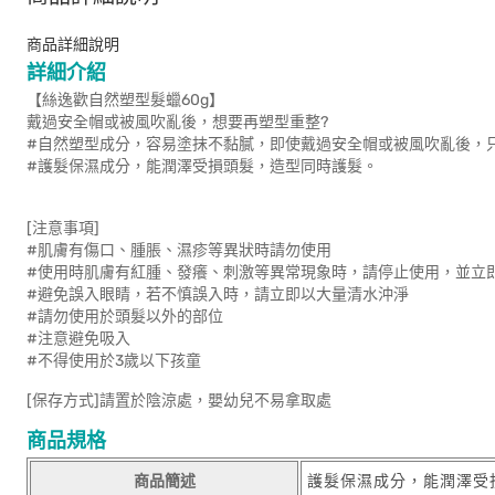
商品詳細說明
詳細介紹
【絲逸歡自然塑型髮蠟60g】
戴過安全帽或被風吹亂後，想要再塑型重整?
#自然塑型成分，容易塗抹不黏膩，即使戴過安全帽或被風吹亂後，
#護髮保濕成分，能潤澤受損頭髮，造型同時護髮。
[注意事項]
#肌膚有傷口、腫脹、濕疹等異狀時請勿使用
#使用時肌膚有紅腫、發癢、刺激等異常現象時，請停止使用，並立
#避免誤入眼睛，若不慎誤入時，請立即以大量清水沖淨
#請勿使用於頭髮以外的部位
#注意避免吸入
#不得使用於3歲以下孩童
[保存方式]請置於陰涼處，嬰幼兒不易拿取處
商品規格
商品簡述
護髮保濕成分，能潤澤受