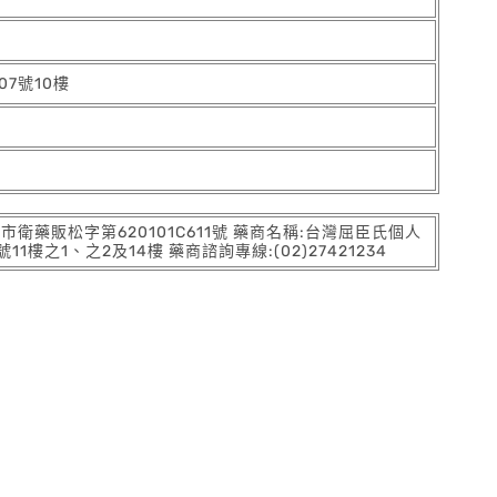
7號10樓
:北市衛藥販松字第620101C611號 藥商名稱:台灣屈臣氏個人
之1、之2及14樓 藥商諮詢專線:(02)27421234