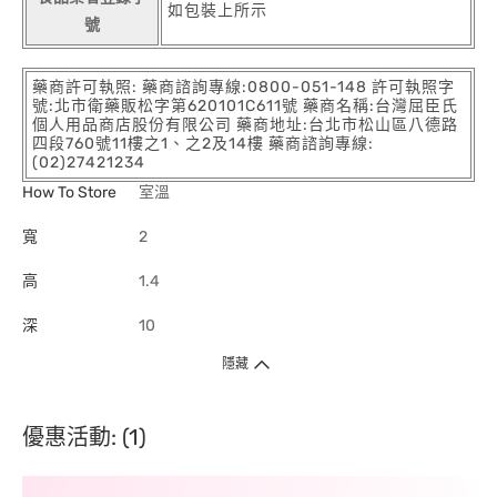
如包裝上所示
號
藥商許可執照: 藥商諮詢專線:0800-051-148 許可執照字
號:北市衛藥販松字第620101C611號 藥商名稱:台灣屈臣氏
個人用品商店股份有限公司 藥商地址:台北市松山區八德路
四段760號11樓之1、之2及14樓 藥商諮詢專線:
(02)27421234
How To Store
室溫
寬
2
高
1.4
深
10
隱藏
優惠活動: (1)