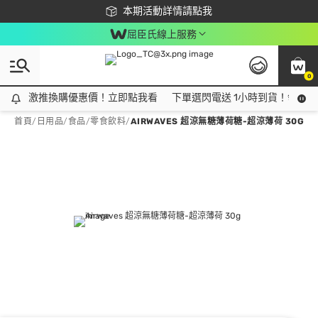
下載app最高回饋$350
本期活動詳情請點我
屈臣氏線上服務
0
激推換購優惠價！立即點我看
激推換購優惠價！立即點我看
下單選閃電送 1小時到貨！領神券
首頁
/
日用品
/
食品
/
零食飲料
/
AIRWAVES 超涼無糖薄荷糖-超涼薄荷 30G