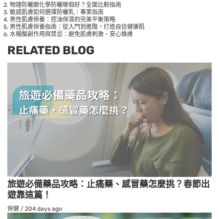
物理防曬跟化學防曬哪個好？全面比較指南
敏感肌膚如何選擇防曬乳：專業指南
男性肌膚保養：控油保濕的完美平衡策略
男性肌膚保養指南：從入門到進階，打造自信健康肌
水楊酸副作用與禁忌：避免肌膚刺激、安心煥膚
RELATED BLOG
旅遊必備藥品攻略：止痛藥、感冒藥怎麼挑？春節出
遊靠這篇！
保健
/
204 days ago