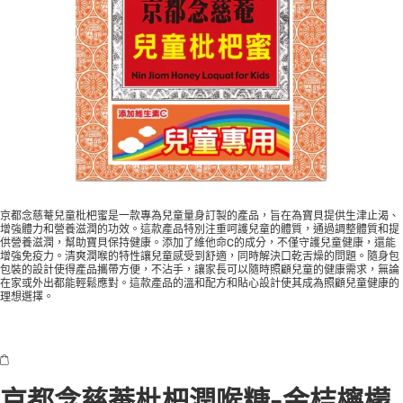
京都念慈菴兒童枇杷蜜是一款專為兒童量身訂製的產品，旨在為寶貝提供生津止渴、
增強體力和營養滋潤的功效。這款產品特別注重呵護兒童的體質，通過調整體質和提
供營養滋潤，幫助寶貝保持健康。添加了維他命C的成分，不僅守護兒童健康，還能
增強免疫力。清爽潤喉的特性讓兒童感受到舒適，同時解決口乾舌燥的問題。隨身包
包裝的設計使得產品攜帶方便，不沾手，讓家長可以隨時照顧兒童的健康需求，無論
在家或外出都能輕鬆應對。這款產品的溫和配方和貼心設計使其成為照顧兒童健康的
理想選擇。
京都念慈菴枇杷潤喉糖-金桔檸檬