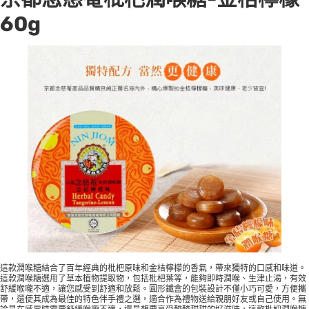
60g
這款潤喉糖結合了百年經典的枇杷原味和金桔檸檬的香氣，帶來獨特的口感和味道。
這款潤喉糖選用了草本植物提取物，包括枇杷葉等，能夠即時潤喉、生津止渴，有效
舒緩喉嚨不適，讓您感受到舒適和放鬆。圓形鐵盒的包裝設計不僅小巧可愛，方便攜
帶，還使其成為最佳的特色伴手禮之選，適合作為禮物送給親朋好友或自己使用。無