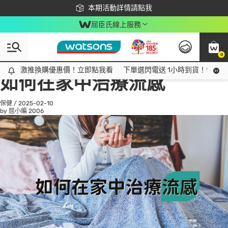
下載app最高回饋$350
本期活動詳情請點我
屈臣氏線上服務
0
All
話題趨勢
Ad
激推換購優惠價！立即點我看
激推換購優惠價！立即點我看
下單選閃電送 1小時到貨！領神券
如何在家中治療流感
保健
/
2025-02-10
by 屈小編
2006