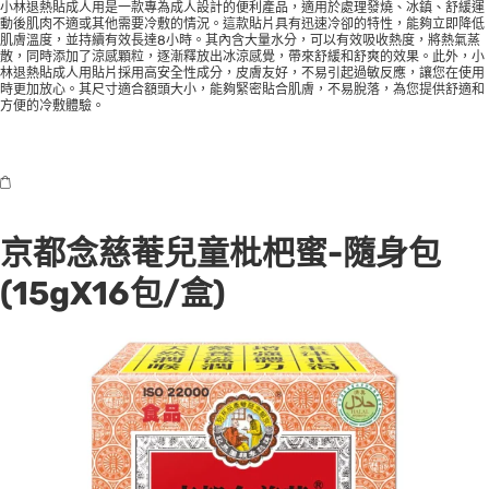
小林退熱貼成人用是一款專為成人設計的便利產品，適用於處理發燒、冰鎮、舒緩運
動後肌肉不適或其他需要冷敷的情況。這款貼片具有迅速冷卻的特性，能夠立即降低
肌膚溫度，並持續有效長達8小時。其內含大量水分，可以有效吸收熱度，將熱氣蒸
散，同時添加了涼感顆粒，逐漸釋放出冰涼感覺，帶來舒緩和舒爽的效果。此外，小
林退熱貼成人用貼片採用高安全性成分，皮膚友好，不易引起過敏反應，讓您在使用
時更加放心。其尺寸適合額頭大小，能夠緊密貼合肌膚，不易脫落，為您提供舒適和
方便的冷敷體驗。
京都念慈菴兒童枇杷蜜-隨身包
(15gX16包/盒)