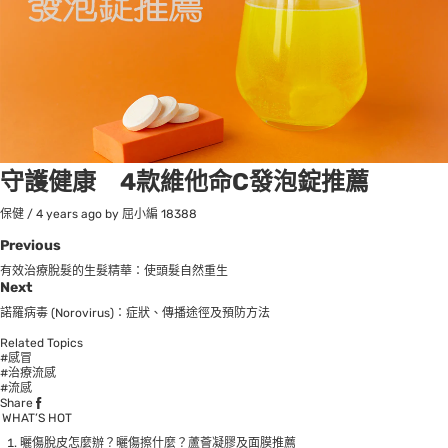
守護健康 4款維他命C發泡錠推薦
保健
/
4 years ago
by 屈小編
18388
Previous
有效治療脫髮的生髮精華：使頭髮自然重生
Next
諾羅病毒 (Norovirus)：症狀、傳播途徑及預防方法
Related Topics
#感冒
#治療流感
#流感
Share
WHAT’S HOT
曬傷脫皮怎麼辦？曬傷擦什麼？蘆薈凝膠及面膜推薦