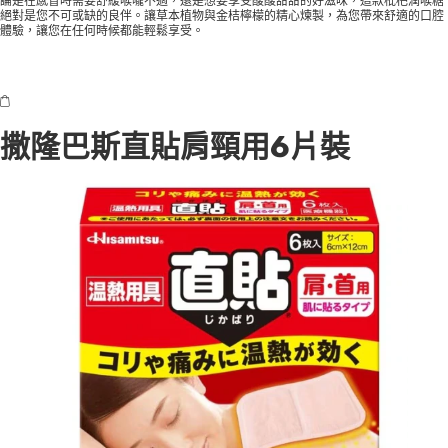
論是在感冒時需要舒緩喉嚨不適，還是想要享受酸酸甜甜的好滋味，這款枇杷潤喉糖
絕對是您不可或缺的良伴。讓草本植物與金桔檸檬的精心煉製，為您帶來舒適的口腔
體驗，讓您在任何時候都能輕鬆享受。
撒隆巴斯直貼肩頸用6片裝