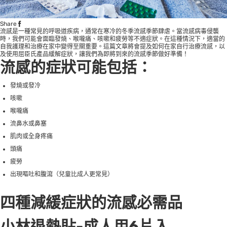
Share
流感是一種常見的呼吸道疾病，通常在寒冷的冬季流感季節肆虐。當流感病毒侵襲
時，我們可能會面臨發燒、喉嚨痛、咳嗽和疲勞等不適症狀。在這種情況下，適當的
自我護理和治療在家中變得至關重要。這篇文章將會提及如何在家自行治療流感，以
及使用屈臣氏產品緩解症狀，讓我們為即將到來的流感季節做好準備！
流感的症狀可能包括：
發燒或發冷
咳嗽
喉嚨痛
流鼻水或鼻塞
肌肉或全身疼痛
頭痛
疲勞
出現嘔吐和腹瀉（兒童比成人更常見）
四種減緩症狀的流感必需品
小林退熱貼-成人用6片入