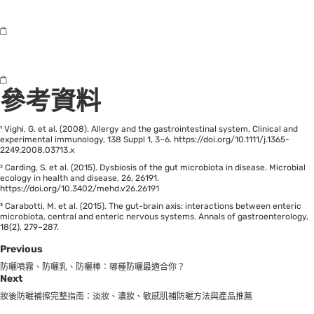
參考資料
¹ Vighi, G. et al. (2008). Allergy and the gastrointestinal system. Clinical and
experimental immunology, 138 Suppl 1, 3–6. https://doi.org/10.1111/j.1365-
2249.2008.03713.x
² Carding, S. et al. (2015). Dysbiosis of the gut microbiota in disease. Microbial
ecology in health and disease, 26, 26191.
https://doi.org/10.3402/mehd.v26.26191
³ Carabotti, M. et al. (2015). The gut-brain axis: interactions between enteric
microbiota, central and enteric nervous systems. Annals of gastroenterology,
18(2), 279–287.
Previous
防曬噴霧、防曬乳、防曬棒：哪種防曬最適合你？
Next
妝後防曬補擦完整指南：淡妝、濃妝、敏感肌補防曬方法與產品推薦