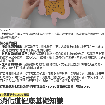
Share
【免責聲明】本文內容僅供健康資訊參考，不構成醫療建議。如有腸胃相關症狀，請
諮詢專業醫師。
核心重點摘要
•
腸胃道基礎知識：
腸胃道不僅是消化器官，更是人體重要的消化道器官之一，維持
消化道菌群的多樣性與平衡是健康的關鍵。
•
改善腸胃的飲食策略：
均衡攝取膳食纖維、蛋白質與脂肪(依法規定，營養素不能宣
稱健康或是不健康、優質或是不優質)，選擇發酵食品與蔬果，並養成細嚼慢嚥、定時
定量的習慣。
•
生活習慣的影響：
適度運動有助於消化道蠕動，充足睡眠是健康維持的黃金時間，
而壓力管理則間接維持消化道健康。
打造健康消化系統，從了解基礎知識、調整飲食與改善生活習慣開始，讓消化道天天
舒適順暢。現代人生活節奏緊湊，消化道不適已成為常見的健康困擾。本文將從三大
面向深入探討如何建立健康的消化系統，並提供具體的改善策略。
打造舒適消化道也透過科學管理支援，SO SO專區達成目標！輕盈SO SO！
👉點擊更多SO SO專區
消化道健康基礎知識