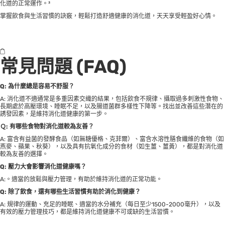
化道的正常運作。³
掌握飲食與生活習慣的訣竅，輕鬆打造舒適健康的消化道，天天享受輕盈好心情。
常見問題 (FAQ)
Q:
為什麼總是容易不舒服？
A: 消化道不適通常是多重因素交織的結果，包括飲食不規律、攝取過多刺激性食物、
長期處於高壓環境、睡眠不足，以及腸道菌群多樣性下降等。找出並改善這些潛在的
誘發因素，是維持消化道健康的第一步。
Ｑ: 有哪些食物對消化道較為友善？
A: 富含有益菌的發酵食品（如無糖優格、克菲爾）、富含水溶性膳食纖維的食物（如
燕麥、蘋果、秋葵），以及具有抗氧化成分的食材（如生薑、薑黃），都是對消化道
較為友善的選擇。
Q:
壓力大會影響消化道健康嗎？
A:。適當的放鬆與壓力管理，有助於維持消化道的正常功能。
Q:
除了飲食，還有哪些生活習慣有助於消化到健康？
A: 規律的運動、充足的睡眠、適當的水分補充（每日至少1500-2000毫升），以及
有效的壓力管理技巧，都是維持消化道健康不可或缺的生活習慣。