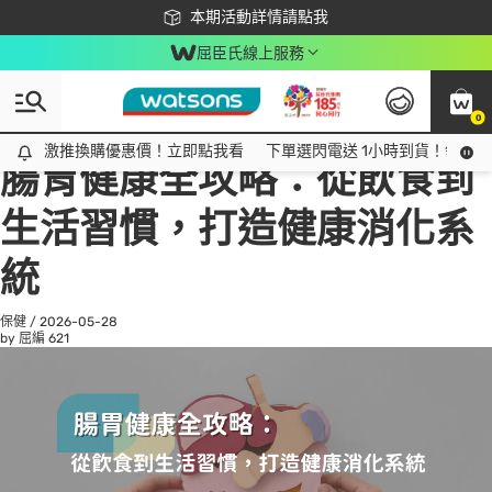
下載app最高回饋$350
本期活動詳情請點我
屈臣氏線上服務
0
All
話題趨勢
Ad
激推換購優惠價！立即點我看
激推換購優惠價！立即點我看
下單選閃電送 1小時到貨！領神券
腸胃健康全攻略：從飲食到
生活習慣，打造健康消化系
統
保健
/
2026-05-28
by 屈編
621