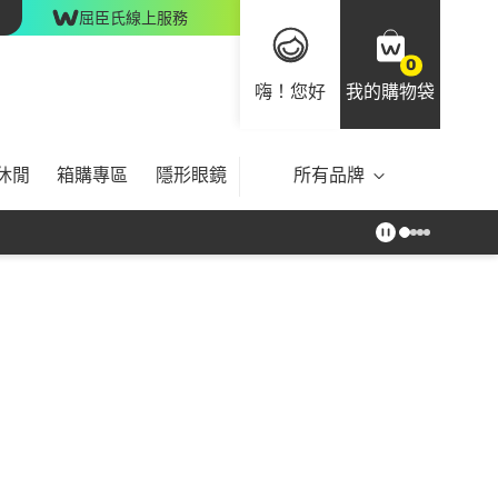
屈臣氏線上服務
0
嗨！您好
我的購物袋
休閒
箱購專區
隱形眼鏡
所有品牌