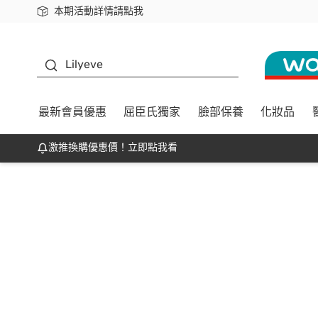
本期活動詳情請點我
下載app最高回饋$350
K beauty
Lilyeve
最新會員優惠
屈臣氏獨家
臉部保養
化妝品
激推換購優惠價！立即點我看