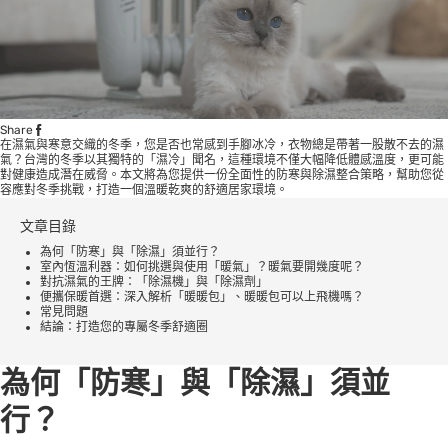
Share
在濕氣與寒意交織的冬季，您是否也常感到手腳冰冷，衣物總是帶著一股散不去的濕
氣？台灣的冬季以其獨特的「濕冷」聞名，這種環境不僅大幅降低體感溫度，更可能
對健康造成潛在威脅。本文將為您提供一份全面性的防寒與除濕整合策略，幫助您從
容應對冬季挑戰，打造一個溫暖乾爽的舒適居家環境。
文章目錄
為何「防寒」與「除濕」須並行？
室內恆溫利器：如何挑選與使用「暖氣」？暖氣要開幾度呢？
對抗濕氣的王牌：「除濕機」與「除濕劑」
便攜保暖首選：深入解析「暖暖包」、暖暖包可以上飛機嗎？
常見問題
結論：打造您的專屬冬季舒適圈
為何「防寒」與「除濕」須並
行？