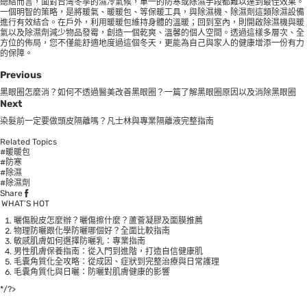
總結而言，面對台灣冬季的濕冷氣候，單一的防寒或除濕手段都難以達到最佳效果。
一個明智的策略，是將暖氣、暖暖包、等保暖工具，與除濕機、除濕劑這類除濕設備
進行有效結合。在戶外，利用暖暖包維持身體的溫暖；回到室內，則開啟除濕機與暖
氣以及除濕劑減少物品發霉，創造一個乾爽、溫馨的個人空間。透過這樣多層次、全
方位的佈局，您不僅能舒適地度過這個冬天，更能為自己與家人的健康增添一份有力
的保障。
Previous
黑眼圈怎麼消？如何不透過醫美改善黑眼圈？一篇了解黑眼圈原因以及消除黑眼圈
Next
染髮前一定要做頭皮隔離嗎？凡士林與專業隔離液完整指南
Related Topics
#暖暖包
#防寒
#除濕
#除濕劑
Share
WHAT’S HOT
曬傷脫皮怎麼辦？曬傷擦什麼？蘆薈凝膠及面膜推薦
物理防曬跟化學防曬哪個好？全面比較指南
敏感肌膚如何選擇防曬乳：專業指南
男性肌膚保養指南：從入門到進階，打造自信健康肌
毛囊角質化全攻略：從成因、症狀到完整治療與日常護理
毛囊角質化與日曬：防曬對肌膚健康的影響
*/?>