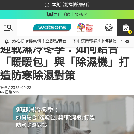
下載app最高回饋$350
本期活動詳情請點我
屈臣氏線上服務
0
All
話題趨勢
Ad
激推換購優惠價！立即點我看
激推換購優惠價！立即點我看
下單選閃電送 1小時到貨！領神券
迎戰濕冷冬季：如何結合
「暖暖包」與「除濕機」打
造防寒除濕對策
保健
/
2026-01-23
by 屈編
916