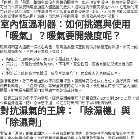
「保暖」與「除濕」雖然字面沒有直接的關聯性，但在現實生活中，這兩者卻是密不
可分的。高濕度環境會加速人體熱量的散失，這就是為什麼同樣是15°C，在乾燥的東
京可能只感到涼爽，但在潮濕的台北卻會覺得刺骨寒冷。因此，若只專注於添購厚重
衣物或使用暖氣來提升溫度，而忽略了控制濕度，保暖效果將大打折扣。
室內恆溫利器：如何挑選與使用
「暖氣」？暖氣要開幾度呢？
暖氣調和室內溫度一個核心角色，暖氣能為整個空間提供持續穩定的熱源。市面上的
暖氣種類繁多，主要可分為以下幾類：
陶瓷式：加熱速度快，適合小空間或個人使用。
葉片式：升溫較慢但散熱均勻，不耗氧，安全性高，適合有嬰幼兒或長者的家
庭。
對流式：能促進空氣循環，使全室溫度均勻，適合較大的客廳或臥室。
選購暖氣時，除了考量加熱效率與適用坪數，更應將安全性放在首位，選擇具備「傾
倒自動斷電」、「過熱保護」等安全裝置的產品。同時，使用暖氣時應保持室內適度
通風，避免長時間緊閉門窗導致空氣乾燥或缺氧。
一個真正舒適的冬季室內環境，暖氣要開幾度呢？建議設定在20°C 到 24°C 之間，減
少與室外溫差，防止心血管不適，並注意將出風口朝下以利暖流循環。
對抗濕氣的王牌：「除濕機」與
「除濕劑」
要解決「濕冷」的根本問題，一台高效能的除濕機，能在短時間內顯著降低室內濕
度，讓衣物更快乾爽，也讓保暖效果事半功倍。在選購除濕機時，消費者應關注其