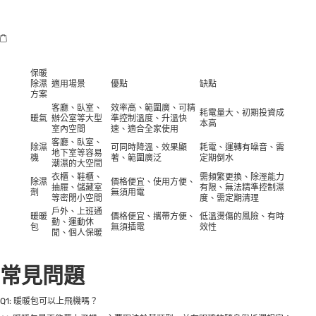
保暖
除濕
適用場景
優點
缺點
方案
客廳、臥室、
效率高、範圍廣、可精
耗電量大、初期投資成
暖氣
辦公室等大型
準控制溫度、升溫快
本高
室內空間
速、適合全家使用
客廳、臥室、
除濕
可同時降溫、效果顯
耗電、運轉有噪音、需
地下室等容易
機
著、範圍廣泛
定期倒水
潮濕的大空間
衣櫃、鞋櫃、
需頻繁更換、除溼能力
除濕
價格便宜、使用方便、
抽屜、儲藏室
有限、無法精準控制濕
劑
無須用電
等密閉小空間
度、需定期清理
戶外、上班通
暖暖
價格便宜、攜帶方便、
低溫燙傷的風險、有時
勤、運動休
包
無須插電
效性
閒、個人保暖
常見問題
Q1: 暖暖包可以上飛機嗎？