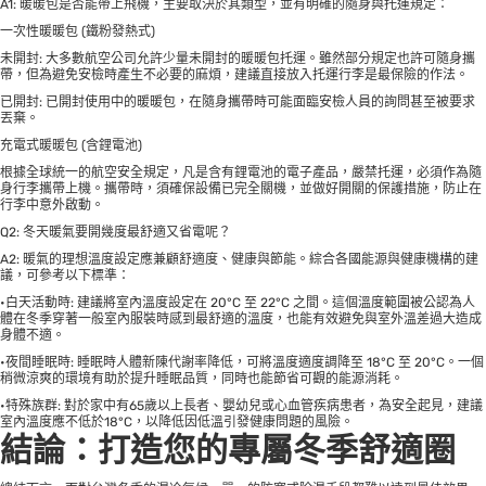
A1: 暖暖包是否能帶上飛機，主要取決於其類型，並有明確的隨身與托運規定：
一次性暖暖包 (鐵粉發熱式)
未開封: 大多數航空公司允許少量未開封的暖暖包托運。雖然部分規定也許可隨身攜
帶，但為避免安檢時產生不必要的麻煩，建議直接放入托運行李是最保險的作法。
已開封: 已開封使用中的暖暖包，在隨身攜帶時可能面臨安檢人員的詢問甚至被要求
丟棄。
充電式暖暖包 (含鋰電池)
根據全球統一的航空安全規定，凡是含有鋰電池的電子產品，嚴禁托運，必須作為隨
身行李攜帶上機。攜帶時，須確保設備已完全關機，並做好開關的保護措施，防止在
行李中意外啟動。
Q2: 冬天暖氣要開幾度最舒適又省電呢？
A2: 暖氣的理想溫度設定應兼顧舒適度、健康與節能。綜合各國能源與健康機構的建
議，可參考以下標準：
•白天活動時: 建議將室內溫度設定在 20°C 至 22°C 之間。這個溫度範圍被公認為人
體在冬季穿著一般室內服裝時感到最舒適的溫度，也能有效避免與室外溫差過大造成
身體不適。
•夜間睡眠時: 睡眠時人體新陳代謝率降低，可將溫度適度調降至 18°C 至 20°C。一個
稍微涼爽的環境有助於提升睡眠品質，同時也能節省可觀的能源消耗。
•特殊族群: 對於家中有65歲以上長者、嬰幼兒或心血管疾病患者，為安全起見，建議
室內溫度應不低於18°C，以降低因低溫引發健康問題的風險。
結論：打造您的專屬冬季舒適圈