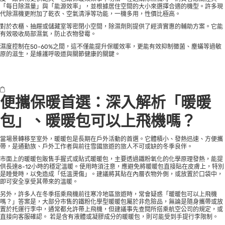
「每日除濕量」與「能源效率」，並根據居住空間的大小來選擇合適的機型。許多現
代除濕機更附加了乾衣、空氣清淨等功能，一機多用，性價比極高。
對於衣櫃、抽屜或儲藏室等密閉小空間，除濕劑則提供了經濟實惠的輔助方案。它能
有效吸收局部濕氣，防止衣物發霉。
濕度控制在50-60%之間，這不僅能提升保暖效率，更能有效抑制黴菌、塵蟎等過敏
原的滋生，是維護呼吸道與關節健康的關鍵。
便攜保暖首選：深入解析「暖暖
包」、暖暖包可以上飛機嗎？
當場景轉移至室外，暖暖包是長期在戶外活動的首選。它體積小、發熱迅速、方便攜
帶，是通勤族、戶外工作者與前往雪國旅遊的旅人不可或缺的冬季良伴。
市面上的暖暖包販售手握式或貼式暖暖包，主要透過鐵粉氧化的化學原理發熱，能提
供長達8-12小時的穩定溫暖。使用時須注意，應避免將暖暖包直接貼在皮膚上，特別
是睡覺時，以免造成「低溫燙傷」。建議將其貼在內層衣物外側，或放置於口袋中，
即可安全享受其帶來的溫暖。
另外，許多人在冬季搭乘飛機前往寒冷地區旅遊時，常會疑惑「暖暖包可以上飛機
嗎？」答案是，大部分市售的鐵粉化學型暖暖包屬於非危險品，無論是隨身攜帶或放
置於托運行李中，通常都允許帶上飛機，但建議事先查閱所搭乘航空公司的規定，或
直接向客服確認。 若是含有液體或凝膠成分的暖暖包，則可能受到手提行李限制。