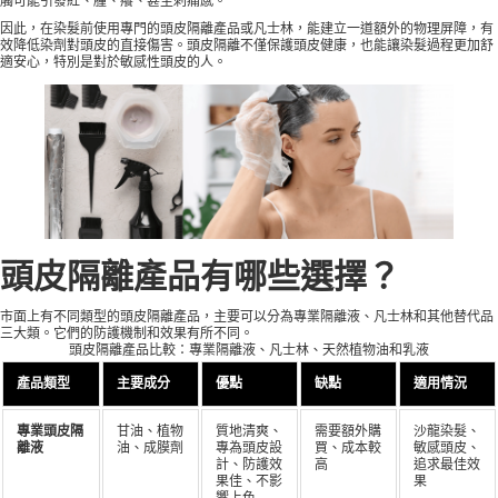
觸可能引發紅、腫、癢、甚至刺痛感。
因此，在染髮前使用專門的頭皮隔離產品或凡士林，能建立一道額外的物理屏障，有
效降低染劑對頭皮的直接傷害。頭皮隔離不僅保護頭皮健康，也能讓染髮過程更加舒
適安心，特別是對於敏感性頭皮的人。
頭皮隔離產品有哪些選擇？
市面上有不同類型的頭皮隔離產品，主要可以分為專業隔離液、凡士林和其他替代品
三大類。它們的防護機制和效果有所不同。
頭皮隔離產品比較：專業隔離液、凡士林、天然植物油和乳液
產品類型
主要成分
優點
缺點
適用情況
專業頭皮隔
甘油、植物
質地清爽、
需要額外購
沙龍染髮、
離液
油、成膜劑
專為頭皮設
買、成本較
敏感頭皮、
計、防護效
高
追求最佳效
果佳、不影
果