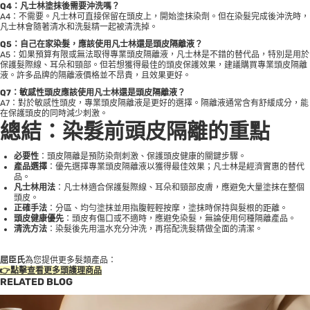
Q4：凡士林塗抹後需要沖洗嗎？
A4：不需要。凡士林可直接保留在頭皮上，開始塗抹染劑。但在染髮完成後沖洗時，
凡士林會隨著清水和洗髮精一起被清洗掉。
Q5：自己在家染髮，應該使用凡士林還是頭皮隔離液？
A5：如果預算有限或無法取得專業頭皮隔離液，凡士林是不錯的替代品，特別是用於
保護髮際線、耳朵和頸部。但若想獲得最佳的頭皮保護效果，建議購買專業頭皮隔離
液。許多品牌的隔離液價格並不昂貴，且效果更好。
Q7：敏感性頭皮應該使用凡士林還是頭皮隔離液？
A7：對於敏感性頭皮，專業頭皮隔離液是更好的選擇。隔離液通常含有舒緩成分，能
在保護頭皮的同時減少刺激。
總結：染髮前頭皮隔離的重點
必要性
：頭皮隔離是預防染劑刺激、保護頭皮健康的關鍵步驟。
產品選擇
：優先選擇專業頭皮隔離液以獲得最佳效果；凡士林是經濟實惠的替代
品。
凡士林用法
：凡士林適合保護髮際線、耳朵和頸部皮膚，應避免大量塗抹在整個
頭皮。
正確手法
：分區、均勻塗抹並用指腹輕輕按摩，塗抹時保持與髮根的距離。
頭皮健康優先
：頭皮有傷口或不適時，應避免染髮，無論使用何種隔離產品。
清洗方法
：染髮後先用溫水充分沖洗，再搭配洗髮精做全面的清潔。
屈臣氏
為您提供更多髮類產品：
👉點擊查看更多頭護理商品
RELATED BLOG