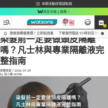
下載app最高回饋$350
本期活動詳情請點我
屈臣氏線上服務
0
All
話題趨勢
Ad
激推換購優惠價！立即點我看
激推換購優惠價！立即點我看
下單選閃電送 1小時到貨！領神券
染髮前一定要做頭皮隔離
嗎？凡士林與專業隔離液完
整指南
美體美髮
/
2026-01-29
by 屈小編
46758