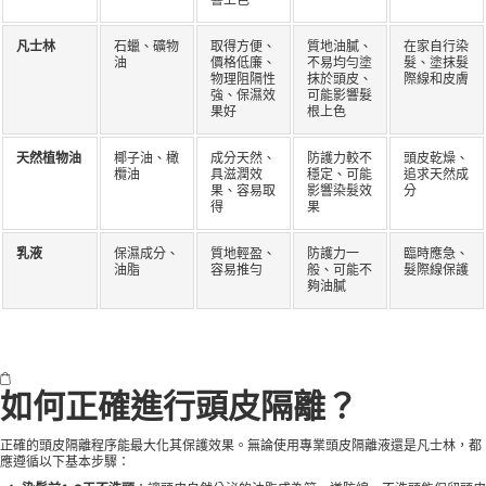
響上色
凡士林
石蠟、礦物
取得方便、
質地油膩、
在家自行染
油
價格低廉、
不易均勻塗
髮、塗抹髮
物理阻隔性
抹於頭皮、
際線和皮膚
強、保濕效
可能影響髮
果好
根上色
天然植物油
椰子油、橄
成分天然、
防護力較不
頭皮乾燥、
欖油
具滋潤效
穩定、可能
追求天然成
果、容易取
影響染髮效
分
得
果
乳液
保濕成分、
質地輕盈、
防護力一
臨時應急、
油脂
容易推勻
般、可能不
髮際線保護
夠油膩
如何正確進行頭皮隔離？
正確的頭皮隔離程序能最大化其保護效果。無論使用專業頭皮隔離液還是凡士林，都
應遵循以下基本步驟：