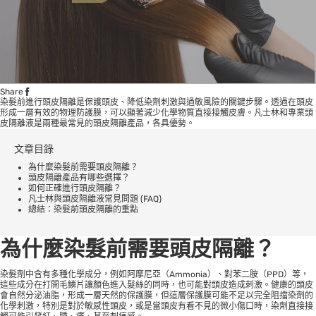
Share
染髮前進行頭皮隔離是保護頭皮、降低染劑刺激與過敏風險的關鍵步驟。透過在頭皮
形成一層有效的物理防護膜，可以顯著減少化學物質直接接觸皮膚。凡士林和專業頭
皮隔離液是兩種最常見的頭皮隔離產品，各具優勢。
文章目錄
為什麼染髮前需要頭皮隔離？
頭皮隔離產品有哪些選擇？
如何正確進行頭皮隔離？
凡士林與頭皮隔離液常見問題 (FAQ)
總結：染髮前頭皮隔離的重點
為什麼染髮前需要頭皮隔離？
染髮劑中含有多種化學成分，例如阿摩尼亞（Ammonia）、對苯二胺（PPD）等，
這些成分在打開毛鱗片讓顏色進入髮絲的同時，也可能對頭皮造成刺激。健康的頭皮
會自然分泌油脂，形成一層天然的保護膜，但這層保護膜可能不足以完全阻擋染劑的
化學刺激，特別是對於敏感性頭皮，或是當頭皮有看不見的微小傷口時，染劑直接接