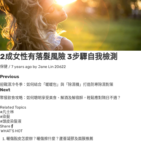
2成女性有落髮風險 3步驟自我檢測
保健
/
7 years ago
by Jane Lin
20622
Previous
迎戰濕冷冬季：如何結合「暖暖包」與「除濕機」打造防寒除濕對策
Next
聚餐飲食攻略：如何聰明享受美食、解酒及解宿醉，輕鬆應對隔日不適？
Related Topics
#凡士林
#染髮
#頭皮染髮液
Share
WHAT’S HOT
曬傷脫皮怎麼辦？曬傷擦什麼？蘆薈凝膠及面膜推薦