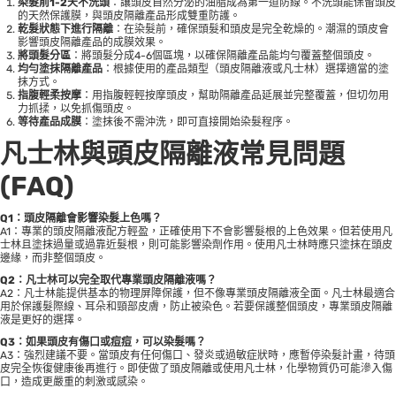
染髮前1-2天不洗頭
：讓頭皮自然分泌的油脂成為第一道防線。不洗頭能保留頭皮
的天然保護膜，與頭皮隔離產品形成雙重防護。
乾髮狀態下進行隔離
：在染髮前，確保頭髮和頭皮是完全乾燥的。潮濕的頭皮會
影響頭皮隔離產品的成膜效果。
將頭髮分區
：將頭髮分成4-6個區塊，以確保隔離產品能均勻覆蓋整個頭皮。
均勻塗抹隔離產品
：根據使用的產品類型（頭皮隔離液或凡士林）選擇適當的塗
抹方式。
指腹輕柔按摩
：用指腹輕輕按摩頭皮，幫助隔離產品延展並完整覆蓋，但切勿用
力抓揉，以免抓傷頭皮。
等待產品成膜
：塗抹後不需沖洗，即可直接開始染髮程序。
凡士林與頭皮隔離液常見問題
(FAQ)
Q1：頭皮隔離會影響染髮上色嗎？
A1：專業的頭皮隔離液配方輕盈，正確使用下不會影響髮根的上色效果。但若使用凡
士林且塗抹過量或過靠近髮根，則可能影響染劑作用。使用凡士林時應只塗抹在頭皮
邊緣，而非整個頭皮。
Q2：凡士林可以完全取代專業頭皮隔離液嗎？
A2：凡士林能提供基本的物理屏障保護，但不像專業頭皮隔離液全面。凡士林最適合
用於保護髮際線、耳朵和頸部皮膚，防止被染色。若要保護整個頭皮，專業頭皮隔離
液是更好的選擇。
Q3：如果頭皮有傷口或痘痘，可以染髮嗎？
A3：強烈建議不要。當頭皮有任何傷口、發炎或過敏症狀時，應暫停染髮計畫，待頭
皮完全恢復健康後再進行。即使做了頭皮隔離或使用凡士林，化學物質仍可能滲入傷
口，造成更嚴重的刺激或感染。