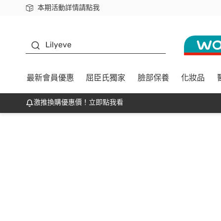
本期活動詳情請點我
下載app最高回饋$350
K beauty
Lilyeve
最新會員優惠
屈臣氏獨家
臉部保養
化妝品
激推換購優惠價！立即點我看