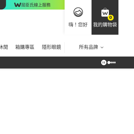
屈臣氏線上服務
0
嗨！您好
我的購物袋
休閒
箱購專區
隱形眼鏡
所有品牌