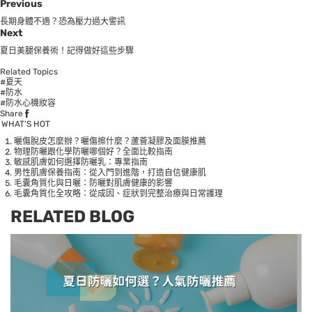
Previous
長期身體不適？恐為壓力過大警訊
Next
夏日美腿保養術！記得做好這些步驟
Related Topics
#夏天
#防水
#防水心機妝容
Share
WHAT’S HOT
曬傷脫皮怎麼辦？曬傷擦什麼？蘆薈凝膠及面膜推薦
物理防曬跟化學防曬哪個好？全面比較指南
敏感肌膚如何選擇防曬乳：專業指南
男性肌膚保養指南：從入門到進階，打造自信健康肌
毛囊角質化與日曬：防曬對肌膚健康的影響
毛囊角質化全攻略：從成因、症狀到完整治療與日常護理
RELATED BLOG