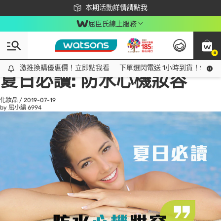
下載app最高回饋$350
本期活動詳情請點我
屈臣氏線上服務
0
All
話題趨勢
Ad
激推換購優惠價！立即點我看
激推換購優惠價！立即點我看
下單選閃電送 1小時到貨！領神券
夏日必讀: 防水心機妝容
化妝品
/
2019-07-19
by 屈小編
6994