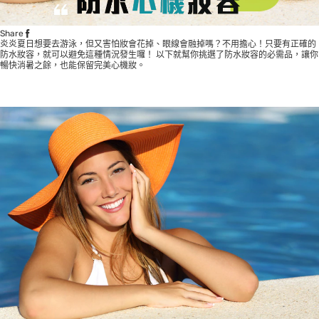
Share
炎炎夏日想要去游泳，但又害怕妝會花掉、眼線會融掉嗎？不用擔心！只要有正確的
防水妝容，就可以避免這種情況發生囉！ 以下就幫你挑選了防水妝容的必需品，讓你
暢快消暑之餘，也能保留完美心機妝。