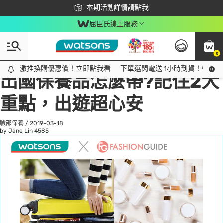
下載app最高回饋$350
本期活動詳情請點我
屈臣氏線上服務
0
All
話題趨勢
Ad
激推換購優惠價！立即點我看
激推換購優惠價！立即點我看
下單選閃電送 1小時到貨！領神券
出國保養品怎麼帶?記住2大
重點，出遊超心安
臉部保養
/
2019-03-18
by Jane Lin
4585