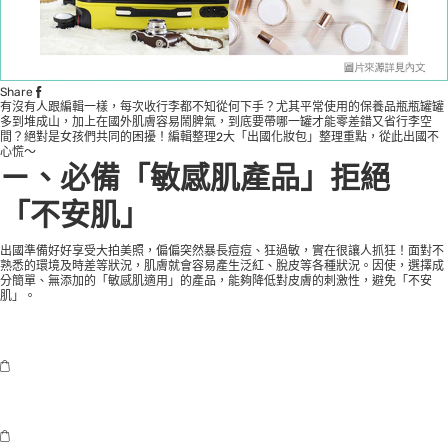
Share
有沒有人跟編輯一樣，每次收行李都不知從何下手？尤其平常使用的保養品瓶瓶罐罐
多到堆成山，加上在國外肌膚容易鬧脾氣，到底要帶哪一罐才能零差錯又省行李空
間？絕對是女孩們共同的困擾！編輯整理2大「出國化妝包」整理重點，從此出國不
心慌～
ㄧ、必備「敏感肌產品」拒絕
「不安肌」
出國準備好好享受大拍美照，偏偏突然暴長痘痘、狂過敏，實在很讓人抓狂！面對不
熟悉的環境及時差等狀況，肌膚就會容易產生泛紅、脫皮等各種狀況。因使，選擇成
分簡單、無添加的「敏感肌適用」的產品，能夠降低對皮膚的刺激性，避免「不安
肌」。