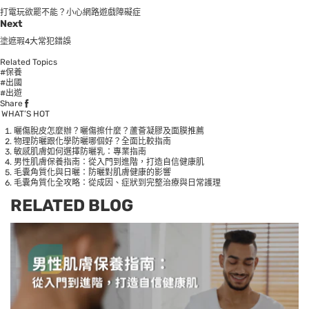
打電玩欲罷不能？小心網路遊戲障礙症
Next
塗遮瑕4大常犯錯誤
Related Topics
#保養
#出國
#出遊
Share
WHAT’S HOT
曬傷脫皮怎麼辦？曬傷擦什麼？蘆薈凝膠及面膜推薦
物理防曬跟化學防曬哪個好？全面比較指南
敏感肌膚如何選擇防曬乳：專業指南
男性肌膚保養指南：從入門到進階，打造自信健康肌
毛囊角質化與日曬：防曬對肌膚健康的影響
毛囊角質化全攻略：從成因、症狀到完整治療與日常護理
RELATED BLOG