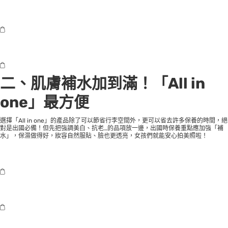
二、肌膚補水加到滿！「All in
one」最方便
選擇「All in one」的產品除了可以節省行李空間外，更可以省去許多保養的時間，絕
對是出國必備！但先把強調美白、抗老…的品項放一邊，出國時保養重點應加強「補
水」，保濕做得好，妝容自然服貼、臉也更透亮，女孩們就能安心拍美照啦！