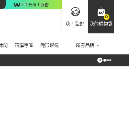
屈臣氏線上服務
0
嗨！您好
我的購物袋
休閒
箱購專區
隱形眼鏡
所有品牌