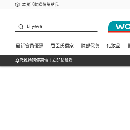
本期活動詳情請點我
下載app最高回饋$350
K beauty
Lilyeve
最新會員優惠
屈臣氏獨家
臉部保養
化妝品
激推換購優惠價！立即點我看