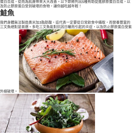
蛋白合成，從而為肌膚帶來大大改善。以下即將列出5種有助促進膠原蛋白合成，以
及防止膠原蛋白受到破壞的食物，讓你越吃越年輕！
鮭魚
我們身體無法製造奧米加3脂肪酸，這代表一定要從日常飲食中攝取，而營養豐富的
三文魚絕對是首選。多吃三文魚能對抗因日曬而引起的炎症，以及防止膠原蛋白受紫
外線破壞。