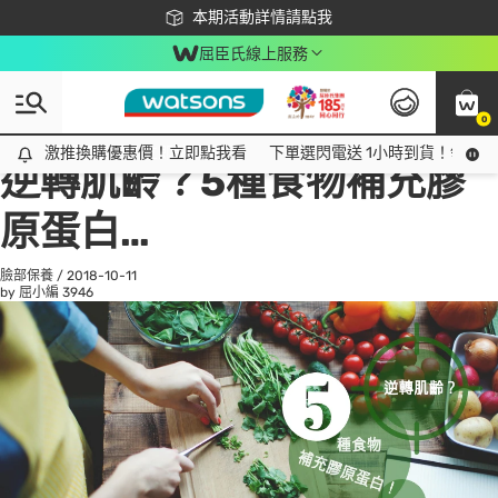
下載app最高回饋$350
本期活動詳情請點我
屈臣氏線上服務
0
All
話題趨勢
Ad
激推換購優惠價！立即點我看
激推換購優惠價！立即點我看
下單選閃電送 1小時到貨！領神券
逆轉肌齡？5種食物補充膠
原蛋白…
臉部保養
/
2018-10-11
by 屈小編
3946