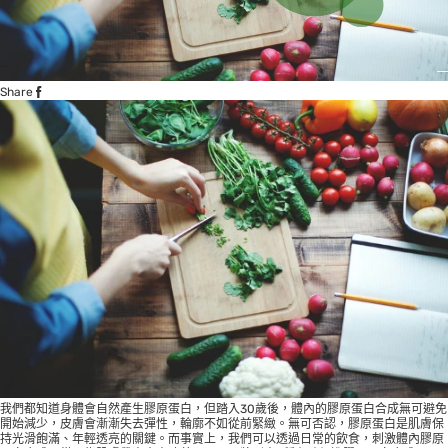
Share
我們都知道身體會自然產生膠原蛋白，但踏入30歲後，體內的膠原蛋白合成無可避免
開始減少，皮膚會漸漸失去彈性，輪廓不如從前緊緻。無可否認，膠原蛋白是肌膚保
持光滑飽滿、年輕透亮的關鍵。而事實上，我們可以透過日常的飲食，刺激體內膠原