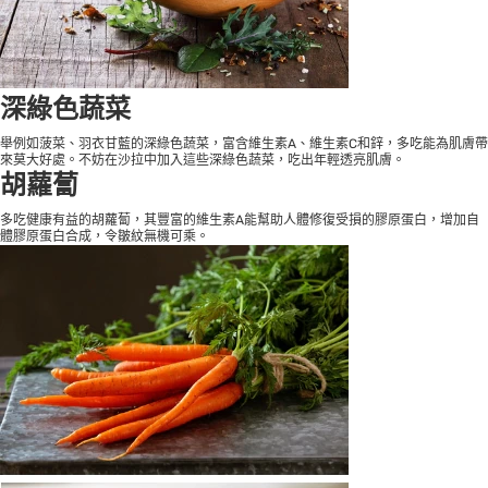
深綠色蔬菜
舉例如菠菜、羽衣甘藍的深綠色蔬菜，富含維生素A、維生素C和鋅，多吃能為肌膚帶
來莫大好處。不妨在沙拉中加入這些深綠色蔬菜，吃出年輕透亮肌膚。
胡蘿蔔
多吃健康有益的胡蘿蔔，其豐富的維生素A能幫助人體修復受損的膠原蛋白，增加自
體膠原蛋白合成，令皺紋無機可乘。