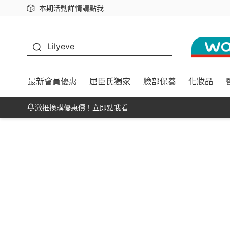
本期活動詳情請點我
下載app最高回饋$350
K beauty
Lilyeve
最新會員優惠
屈臣氏獨家
臉部保養
化妝品
激推換購優惠價！立即點我看