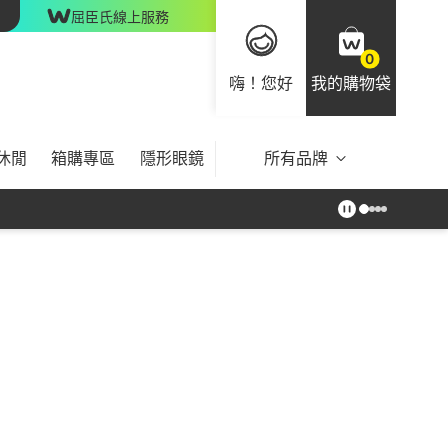
屈臣氏線上服務
0
嗨！您好
我的購物袋
休閒
箱購專區
隱形眼鏡
所有品牌