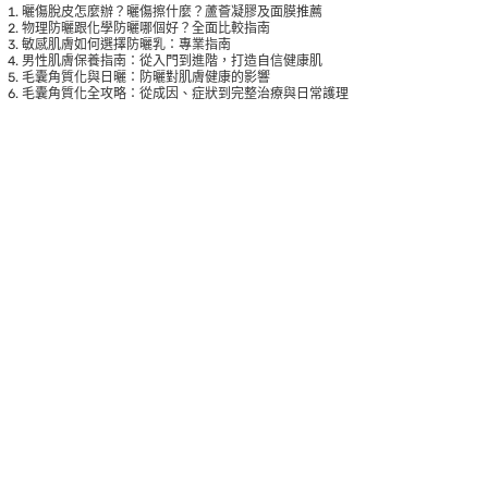
曬傷脫皮怎麼辦？曬傷擦什麼？蘆薈凝膠及面膜推薦
物理防曬跟化學防曬哪個好？全面比較指南
敏感肌膚如何選擇防曬乳：專業指南
男性肌膚保養指南：從入門到進階，打造自信健康肌
毛囊角質化與日曬：防曬對肌膚健康的影響
毛囊角質化全攻略：從成因、症狀到完整治療與日常護理