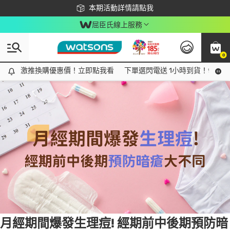
下載app最高回饋$350
本期活動詳情請點我
屈臣氏線上服務
0
Tag:
月經
2 item(s) found
激推換購優惠價！立即點我看
激推換購優惠價！立即點我看
下單選閃電送 1小時到貨！領神券
月經期間爆發生理痘! 經期前中後期預防暗