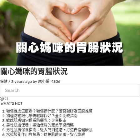
關心媽咪的胃腸狀況
保健
/
3 years ago
by 屈小編
4306
WHAT’S HOT
曬傷脫皮怎麼辦？曬傷擦什麼？蘆薈凝膠及面膜推薦
物理防曬跟化學防曬哪個好？全面比較指南
敏感肌膚如何選擇防曬乳：專業指南
男性肌膚保養：控油保濕的完美平衡策略
男性肌膚保養指南：從入門到進階，打造自信健康肌
水楊酸副作用與禁忌：避免肌膚刺激、安心煥膚