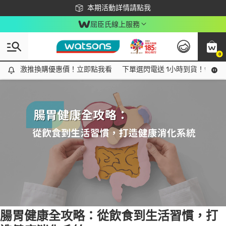
下載app最高回饋$350
本期活動詳情請點我
屈臣氏線上服務
0
Tag:
消化
3 item(s) found
激推換購優惠價！立即點我看
激推換購優惠價！立即點我看
下單選閃電送 1小時到貨！領神券
腸胃健康全攻略：從飲食到生活習慣，打