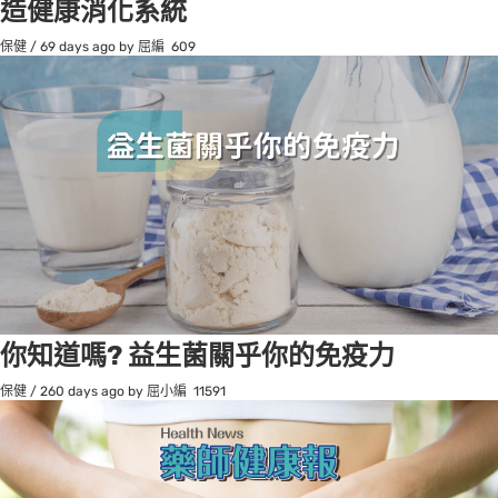
造健康消化系統
保健
/
69 days ago
by 屈編
609
你知道嗎? 益生菌關乎你的免疫力
保健
/
260 days ago
by 屈小編
11591