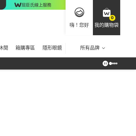
屈臣氏線上服務
0
嗨！您好
我的購物袋
休閒
箱購專區
隱形眼鏡
所有品牌