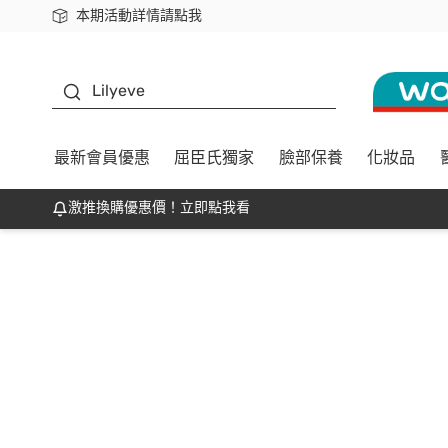
本期活動詳情請點我
下載app最高回饋$350
K beauty
Lilyeve
最新會員優惠
屈臣氏獨家
臉部保養
化妝品
激推換購優惠價！立即點我看