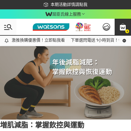
下載app最高回饋$350
本期活動詳情請點我
屈臣氏線上服務
0
Tag:
運動
19 item(s) found
激推換購優惠價！立即點我看
激推換購優惠價！立即點我看
下單選閃電送 1小時到貨！領神券
増肌減脂：掌握飲控與運動