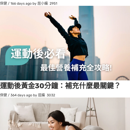
保健
/
166 days ago
by 屈小編
2951
運動後黃金30分鐘：補充什麼最關鍵？
保健
/
364 days ago
by 屈編
3032