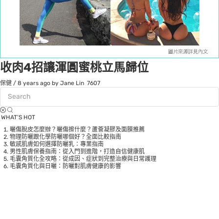
收肉4招讓渾圓蜜桃立馬歸位
保健
/
8 years ago
by Jane Lin
7607
WHAT’S HOT
曬傷脫皮怎麼辦？曬傷擦什麼？蘆薈凝膠及面膜推薦
物理防曬跟化學防曬哪個好？全面比較指南
敏感肌膚如何選擇防曬乳：專業指南
男性肌膚保養指南：從入門到進階，打造自信健康肌
毛囊角質化全攻略：從成因、症狀到完整治療與日常護理
毛囊角質化與日曬：防曬對肌膚健康的影響