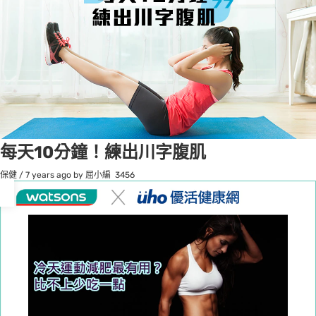
每天10分鐘！練出川字腹肌
osts
保健
/
7 years ago
by 屈小編
3456
agination