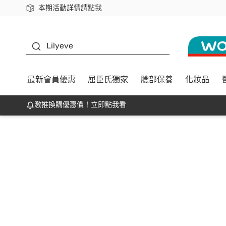
本期活動詳情請點我
下載app最高回饋$350
K beauty
Lilyeve
最新會員優惠
屈臣氏獨家
臉部保養
化妝品
激推換購優惠價！立即點我看