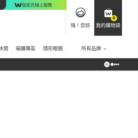
屈臣氏線上服務
0
嗨！您好
我的購物袋
休閒
箱購專區
隱形眼鏡
所有品牌