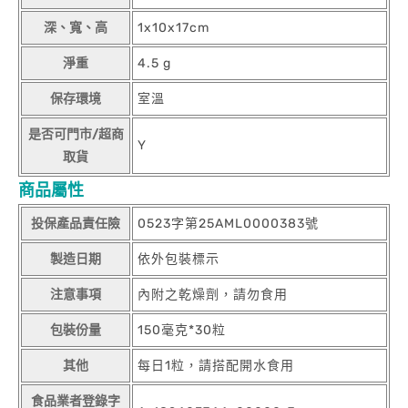
深、寬、高
1x10x17cm
淨重
4.5 g
保存環境
室溫
是否可門市/超商
Y
取貨
商品屬性
投保產品責任險
0523字第25AML0000383號
製造日期
依外包裝標示
注意事項
內附之乾燥劑，請勿食用
包裝份量
150毫克*30粒
其他
每日1粒，請搭配開水食用
食品業者登錄字