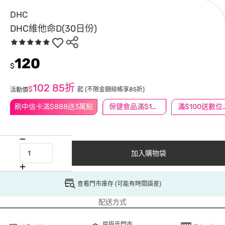
DHC
DHC維他命D(30日份)
120
$
102
85折
$
起
(不限金額結帳享85折)
活動價
刷中信卡滿$888送3萬點
保健食品滿$1200送$100
滿$100
加入購物袋
查看門市庫存 (可能有時間誤差)
配送方式
屈臣氏門市