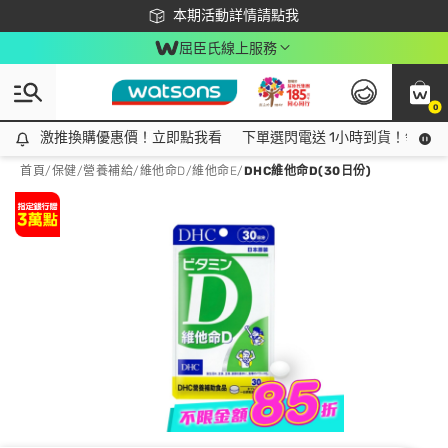
下載app最高回饋$350
本期活動詳情請點我
屈臣氏線上服務
0
激推換購優惠價！立即點我看
激推換購優惠價！立即點我看
下單選閃電送 1小時到貨！領神券
首頁
/
保健
/
營養補給
/
維他命D/維他命E
/
DHC維他命D(30日份)