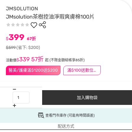
JMSOLUTION
JMsolution茶樹控油淨瑕爽膚棉100片
399
$
67折
$599
(省下: $200)
339
57折
$
起
(不限金額結帳享85折)
活動價
醫美/護膚滿$1200送$200
滿$100送數位印花
加入購物袋
查看門市庫存 (可能有時間誤差)
配送方式