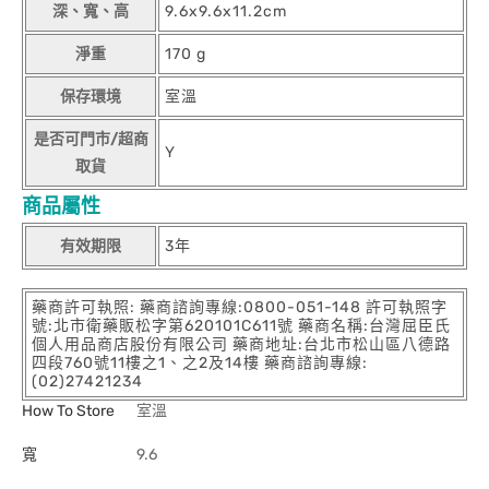
深、寬、高
9.6x9.6x11.2cm
淨重
170 g
保存環境
室溫
是否可門市/超商
Y
取貨
商品屬性
有效期限
3年
藥商許可執照: 藥商諮詢專線:0800-051-148 許可執照字
號:北市衛藥販松字第620101C611號 藥商名稱:台灣屈臣氏
個人用品商店股份有限公司 藥商地址:台北市松山區八德路
四段760號11樓之1、之2及14樓 藥商諮詢專線:
(02)27421234
How To Store
室溫
寬
9.6