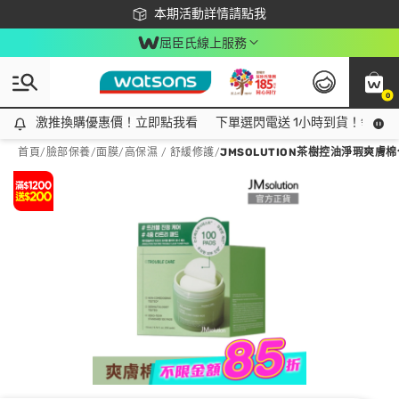
下載app最高回饋$350
本期活動詳情請點我
屈臣氏線上服務
0
激推換購優惠價！立即點我看
激推換購優惠價！立即點我看
下單選閃電送 1小時到貨！領神券
首頁
/
臉部保養
/
面膜
/
高保濕 / 舒緩修護
/
JMSOLUTION茶樹控油淨瑕爽膚棉