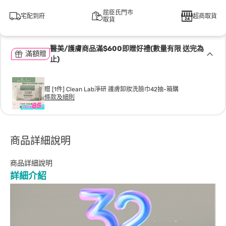
屈臣氏門市
宅配到府
超商取貨
取貨
醫美/護膚商品滿$600即贈好禮(數量有限 送完為
滿額贈
止)
贈 [1件] Clean Lab淨研 護膚卸妝洗臉巾42抽-箱購
條款及細則
商品詳細說明
商品詳細說明
詳細介紹