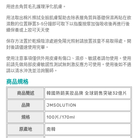
用途去角質毛孔護理淨化肌膚。
用法取出棉片擦拭全臉肌膚幫助去除表層角質與基礎保濕再貼在欲
濕敷的位置靜置3-5分鐘即可取下以指腹按摩加強吸收後再進行後
續保養或上妝可天天使
保存方法置於乾燥陰涼處避免陽光照射請放置孩童不易取得處。開
封後請儘速使用完畢。
使用注意事項僅供外用皮膚有傷口、濕疹、敏感者請勿使用。使用
前請先做局部皮膚敏感性測試無刺激反應方可使用。使用後如不適
請以清水沖洗並洽詢醫師。
商品規格
商品簡述
韓國熱銷美妝品牌 全球銷售突破32億片
品牌
JMSOLUTION
規格
100片/170ml
原產地
南韓