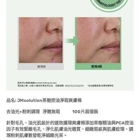
品名: JMsolution茶樹控油淨瑕爽膚棉
去油光+粉刺調理 淨嫩無瑕 100片超值裝
針對毛孔、油光肌設計的速效護理爽膚棉添加茶樹精油與PCA控油
因子有效緊緻毛孔、淨化肌膚油光雜質、細緻瑕疵與肌膚紋理、調
理粉刺肌膚散發乾淨細緻光采。