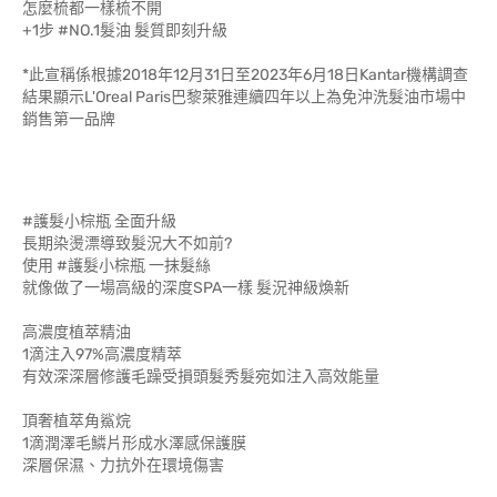
怎麼梳都一樣梳不開
+1步 #NO.1髮油 髮質即刻升級
*此宣稱係根據2018年12月31日至2023年6月18日Kantar機構調查
結果顯示L'Oreal Paris巴黎萊雅連續四年以上為免沖洗髮油市場中
銷售第一品牌
#護髮小棕瓶 全面升級
長期染燙漂導致髮況大不如前?
使用 #護髮小棕瓶 一抹髮絲
就像做了一場高級的深度SPA一樣 髮況神級煥新
高濃度植萃精油
1滴注入97%高濃度精萃
有效深深層修護毛躁受損頭髮秀髮宛如注入高效能量
頂奢植萃角鯊烷
1滴潤澤毛鱗片形成水澤感保護膜
深層保濕、力抗外在環境傷害