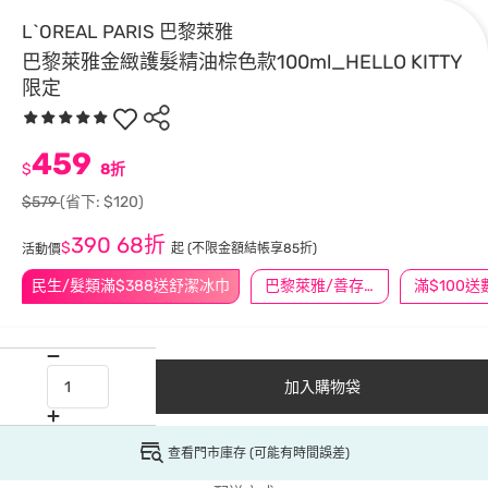
L`OREAL PARIS 巴黎萊雅
巴黎萊雅金緻護髮精油棕色款100ml_HELLO KITTY
限定
459
$
8折
$579
(省下: $120)
390
68折
$
起
(不限金額結帳享85折)
活動價
民生/髮類滿$388送舒潔冰巾
巴黎萊雅/善存/挺立/克補滿$1588折$100
加入購物袋
查看門市庫存 (可能有時間誤差)