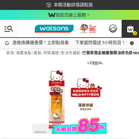
下載app最高回饋$350
本期活動詳情請點我
屈臣氏線上服務
0
激推換購優惠價！立即點我看
激推換購優惠價！立即點我看
下單選閃電送 1小時到貨！領神券
首頁
/
美體美髮
/
護髮/特殊護理
/
免沖洗護髮
/
巴黎萊雅金緻護髮精油棕色款100ML