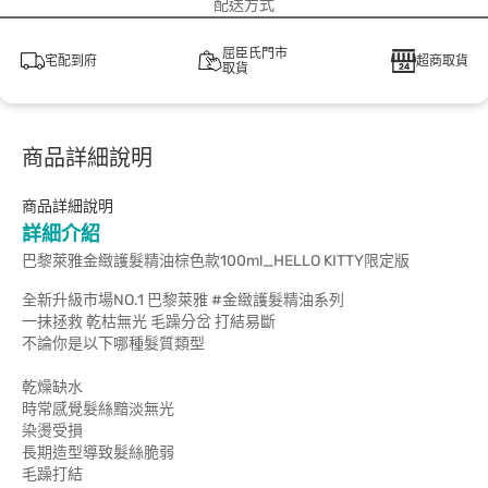
配送方式
屈臣氏門市
宅配到府
超商取貨
取貨
商品詳細說明
商品詳細說明
詳細介紹
巴黎萊雅金緻護髮精油棕色款100ml_HELLO KITTY限定版
全新升級市場NO.1 巴黎萊雅 #金緻護髮精油系列
一抹拯救 乾枯無光 毛躁分岔 打結易斷
不論你是以下哪種髮質類型
乾燥缺水
時常感覺髮絲黯淡無光
染燙受損
長期造型導致髮絲脆弱
毛躁打結