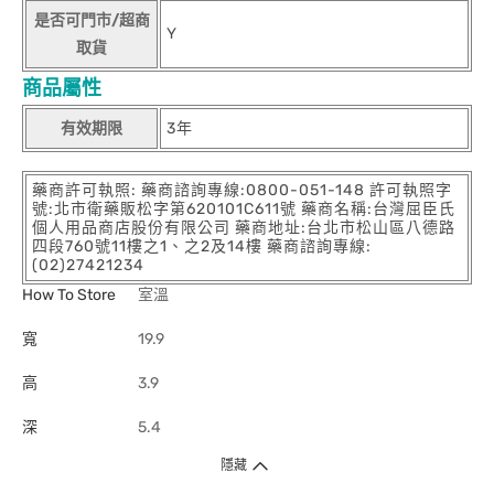
是否可門市/超商
Y
取貨
商品屬性
有效期限
3年
藥商許可執照: 藥商諮詢專線:0800-051-148 許可執照字
號:北市衛藥販松字第620101C611號 藥商名稱:台灣屈臣氏
個人用品商店股份有限公司 藥商地址:台北市松山區八德路
四段760號11樓之1、之2及14樓 藥商諮詢專線:
(02)27421234
How To Store
室溫
寬
19.9
高
3.9
深
5.4
隱藏