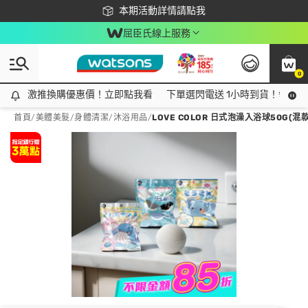
下載app最高回饋$350
本期活動詳情請點我
屈臣氏線上服務
0
激推換購優惠價！立即點我看
激推換購優惠價！立即點我看
下單選閃電送 1小時到貨！領神券
首頁
/
美體美髮
/
身體清潔
/
沐浴用品
/
LOVE COLOR 日式泡澡入浴球50G(