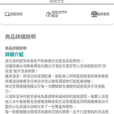
配送方式
屈臣氏門市
宅配到府
超商取貨
取貨
商品詳細說明
商品詳細說明
詳細介紹
成分溫和肥皂味香氣不刺鼻適合兒童及家庭使用。
浴鹽球遇水溶解後釋放內藏公仔滿足兒童好奇心洗澡過程如同“拆
盲盒”提升洗澡樂趣。
兼具清潔、保濕功效滋潤肌膚、放鬆身心同時能透過香氛帶來療癒
效果泡澡後應充分淋浴沖洗以避免殘留物引起肌膚過敏。
款式多樣隨機隱藏公仔每一次體驗都充滿期待感提高孩子洗澡動
力。
以清新潔淨的肥皂香味為基調帶來最純粹的放鬆感受。每顆入浴球
放入水中後隨著泡泡慢慢溶解香氣在浴室裡蔓延同時隨機釋放出可
愛的小玩具讓沐浴時光多了一份驚喜與期待。
每一款都隨機出現增添收藏與交換的樂趣。這不只是單純的沐浴用