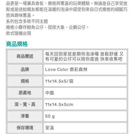
品更是一場兼具香氣、療癒與驚喜的玩樂體驗。無論是自己享受放
鬆或是送給親友都能在溫暖的泡澡中感受到來自日式療癒的細膩巧
思與趣味驚喜。
系列包含多款不同主題
療癒小夥伴鯨魚公仔、捏捏大象、企鵝公仔。
款式隨機出現
商品規格
每天回到家就是期待泡澡囉 放鬆舒緩 又
商品簡述
有可愛的公仔可以陪你度過 快來收集吧
品牌
Love Color 樂彩森林
規格
11x14.5x5/袋
原產地
中國
深、寬、高
11x14.5x5cm
淨重
50 g
保存環境
室溫