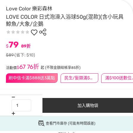
Love Color 樂彩森林
LOVE COLOR 日式泡澡入浴球50g(混款)(含小玩具
鯨魚/大象/企鵝
79
$
89折
$89
(省下: $10)
67
76折
$
起
(不限金額結帳享85折)
活動價
刷中信卡滿$888送3萬點
民生/髮類滿$388送舒潔冰巾
滿$100
加入購物袋
查看門市庫存 (可能有時間誤差)