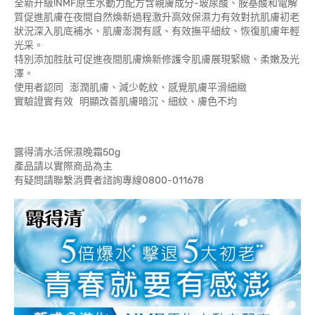
全新升級!NMF原生水動力配方含親膚成分-玻尿酸、胺基酸和電解
質促進肌膚在夜間自然煥新過程激升高效保濕力有效對抗肌膚初老
狀況深入肌底補水、肌膚澎潤有感、有效撫平細紋、恢復肌膚年輕
光采。
特別添加胜肽可促進夜間肌膚煥新修護令肌膚展現緊緻、柔嫩及光
澤。
使用者認同 澎潤肌膚、減少乾紋、感覺肌膚平滑細緻
實驗證實有效 明顯改善肌膚暗沉、細紋、膚色不均
露得清水活保濕晚霜50g
產品請以實際商品為主
有疑問請聯繫消費者諮詢專線0800-011678