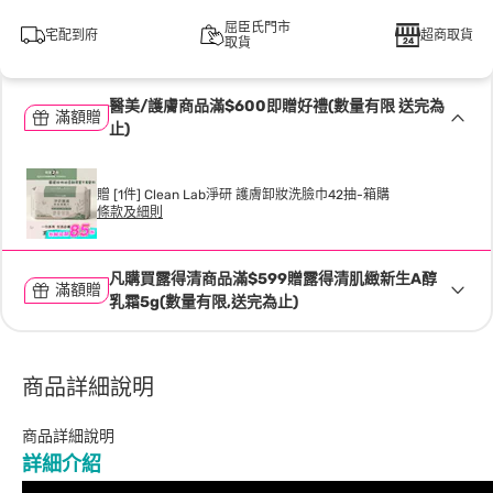
屈臣氏門市
宅配到府
超商取貨
取貨
醫美/護膚商品滿$600即贈好禮(數量有限 送完為
滿額贈
止)
贈 [1件] Clean Lab淨研 護膚卸妝洗臉巾42抽-箱購
條款及細則
凡購買露得清商品滿$599贈露得清肌緻新生A醇
滿額贈
乳霜5g(數量有限,送完為止)
商品詳細說明
商品詳細說明
詳細介紹