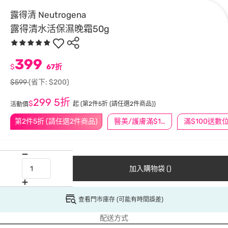
露得清 Neutrogena
露得清水活保濕晚霜50g
399
$
67折
$599
(省下: $200)
299
5折
$
起
(第2件5折 (請任選2件商品))
活動價
第2件5折 (請任選2件商品)
醫美/護膚滿$1200送$200
加入購物袋 ()
查看門市庫存 (可能有時間誤差)
配送方式