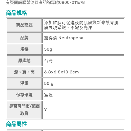
有疑問請聯繫消費者諮詢專線0800-011678
商品規格
添加胜肽可促進夜間肌膚煥新修護令肌
商品簡述
膚展現緊緻、柔嫩及光澤。
品牌
露得清 Neutrogena
規格
50g
原產地
台灣
深、寬、高
6.8x6.8x10.2cm
淨重
50 g
保存環境
室溫
是否可門市/超商
Y
取貨
商品屬性