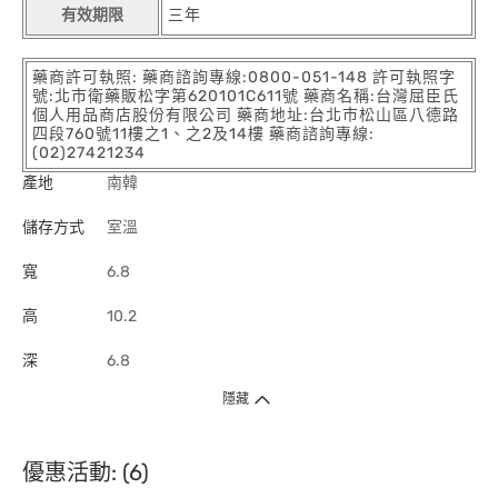
有效期限
三年
藥商許可執照: 藥商諮詢專線:0800-051-148 許可執照字
號:北市衛藥販松字第620101C611號 藥商名稱:台灣屈臣氏
個人用品商店股份有限公司 藥商地址:台北市松山區八德路
四段760號11樓之1、之2及14樓 藥商諮詢專線:
(02)27421234
產地
南韓
儲存方式
室溫
寬
6.8
高
10.2
深
6.8
隱藏
優惠活動: (6)