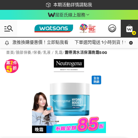
下載app最高回饋$350
本期活動詳情請點我
屈臣氏線上服務
0
激推換購優惠價！立即點我看
激推換購優惠價！立即點我看
下單選閃電送 1小時到貨！領神券
首頁
/
臉部保養
/
保養
/
乳液 / 乳霜
/
露得清水活保濕晚霜50G