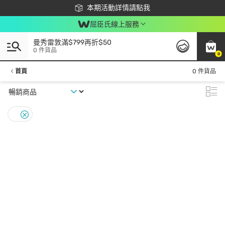
下載app最高回饋$350
本期活動詳情請點我
屈臣氏線上服務
曼秀雷敦滿$799再折$50
0 件貨品
0
首頁
0 件貨品