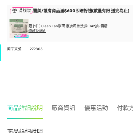
滿額贈
醫美/護膚商品滿$600即贈好禮(數量有限 送完為止)
贈 [1件] Clean Lab淨研 護膚卸妝洗臉巾42抽-箱購
條款及細則
商品貨號
279805
商品詳細說明
廠商資訊
優惠活動
付款
商品詳細說明