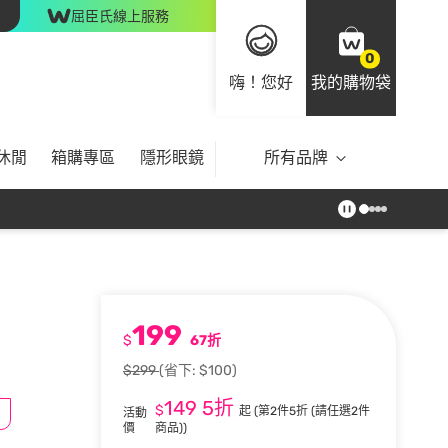
屈臣氏線上服務
0
嗨！您好
我的購物袋
休閒
箱購專區
隱形眼鏡
所有品牌
199
$
67折
$299
(省下: $100)
149
5折
$
起
(第2件5折 (請任選2件
活動
價
商品))