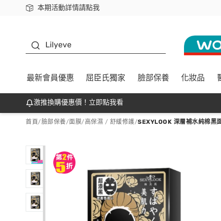
本期活動詳情請點我
下載app最高回饋$350
K beauty
Lilyeve
最新會員優惠
屈臣氏獨家
臉部保養
化妝品
激推換購優惠價！立即點我看
首頁
/
臉部保養
/
面膜
/
高保濕 / 舒緩修護
/
SEXYLOOK 深層補水純棉黑面