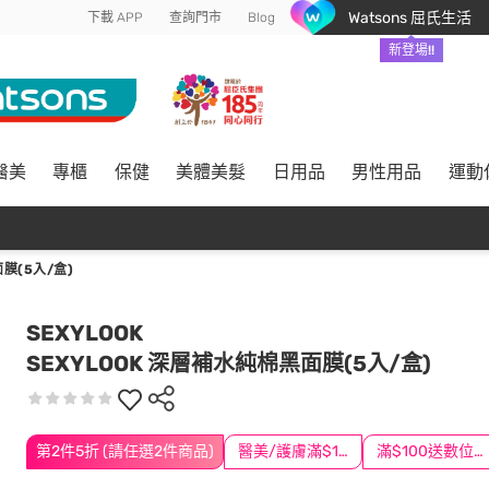
Watsons 屈氏生活
下載 APP
查詢門市
Blog
新登場!!
醫美
專櫃
保健
美體美髮
日用品
男性用品
運動
膜(5入/盒)
SEXYLOOK
SEXYLOOK 深層補水純棉黑面膜(5入/盒)
第2件5折 (請任選2件商品)
醫美/護膚滿$1200送$200
滿$100送數位印花