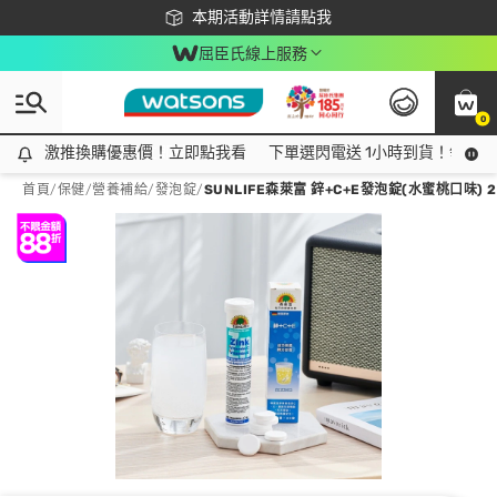
下載app最高回饋$350
本期活動詳情請點我
屈臣氏線上服務
0
激推換購優惠價！立即點我看
激推換購優惠價！立即點我看
下單選閃電送 1小時到貨！領神券
首頁
/
保健
/
營養補給
/
發泡錠
/
SUNLIFE森萊富 鋅+C+E發泡錠(水蜜桃口味) 