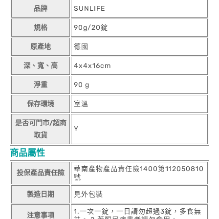
品牌
SUNLIFE
規格
90g/20錠
原產地
德國
深、寬、高
4x4x16cm
淨重
90 g
保存環境
室溫
是否可門市/超商
Y
取貨
商品屬性
華南產物產品責任險1400第112050810
投保產品責任險
號
製造日期
見外包裝
1.一次一錠，一日請勿超過3錠，多食無
注意事項