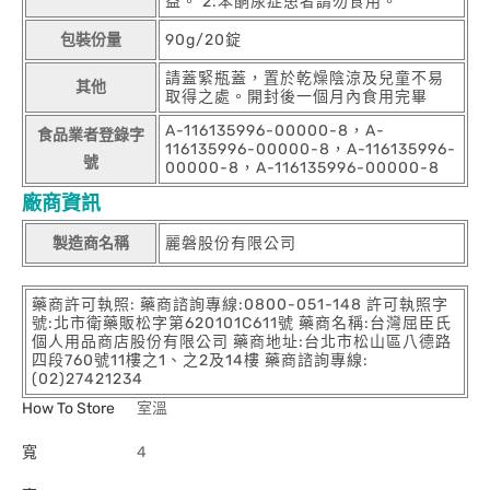
益。 2.苯酮尿症患者請勿食用。
包裝份量
90g/20錠
請蓋緊瓶蓋，置於乾燥陰涼及兒童不易
其他
取得之處。開封後一個月內食用完畢
A-116135996-00000-8，A-
食品業者登錄字
116135996-00000-8，A-116135996-
號
00000-8，A-116135996-00000-8
廠商資訊
製造商名稱
麗磐股份有限公司
藥商許可執照: 藥商諮詢專線:0800-051-148 許可執照字
號:北市衛藥販松字第620101C611號 藥商名稱:台灣屈臣氏
個人用品商店股份有限公司 藥商地址:台北市松山區八德路
四段760號11樓之1、之2及14樓 藥商諮詢專線:
(02)27421234
How To Store
室溫
寬
4