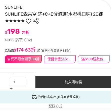
SUNLIFE
SUNLIFE森萊富 鋅+C+E發泡錠(水蜜桃口味) 20錠
198
$
71折
$280
(省下: $82)
174
63折
$
起
(官網不限金額享88折)
活動價
官網不限金額享88折
保健食品滿$1200送$100
滿$100送數位印花
加入購物袋
查看門市庫存 (可能有時間誤差)
配送方式