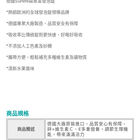
德國Sunlife森萊富發泡錠
*熱銷歐洲的全球發泡錠領導品牌
*德國專業大廠製造，品質安全有保障
*吸收率比傳統錠劑更快速，好喝好吸收
*不添加人工色素及砂糖
*攜帶方便，輕鬆補充多種維生素及礦物質
*清新水果風味
商品規格
德國大廠原裝進口，品質安心有保障，
商品簡述
鋅+維生素Ｃ、E多重營養，調節生理機
能，帶來滿滿活力